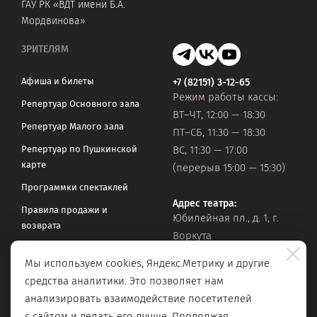
ГАУ РК «ВДТ имени Б.А.
Мордвинова»
ЗРИТЕЛЯМ
Афиша и билеты
+7 (82151) 3-12-65
Режим работы кассы:
Репертуар Основного зала
ВТ–ЧТ, 12:00 — 18:30
Репертуар Малого зала
ПТ–СБ, 11:30 — 18:30
Репертуар по Пушкинской
ВС, 11:30 — 17:00
карте
(перерыв 15:00 — 15:30)
Программки спектаклей
Адрес театра:
Правила продажи и
Юбилейная пл., д. 1, г.
возврата
Воркута
Часто задаваемые вопросы
Мы используем cookies, Яндекс.Метрику и другие
Оставить обращение
Официальная почта:
средства аналитики. Это позволяет нам
vorkteatrdr@mail.ru
Поиск по сайту
анализировать взаимодействие посетителей
с сайтом и делать его лучше. Продолжая