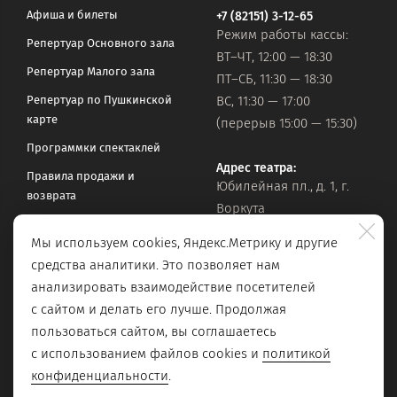
Афиша и билеты
+7 (82151) 3-12-65
Режим работы кассы:
Репертуар Основного зала
ВТ–ЧТ, 12:00 — 18:30
Репертуар Малого зала
ПТ–СБ, 11:30 — 18:30
Репертуар по Пушкинской
ВС, 11:30 — 17:00
карте
(перерыв 15:00 — 15:30)
Программки спектаклей
Адрес театра:
Правила продажи и
Юбилейная пл., д. 1, г.
возврата
Воркута
Часто задаваемые вопросы
Мы используем cookies, Яндекс.Метрику и другие
Оставить обращение
Официальная почта:
средства аналитики. Это позволяет нам
vorkteatrdr@mail.ru
Поиск по сайту
анализировать взаимодействие посетителей
с сайтом и делать его лучше. Продолжая
пользоваться сайтом, вы соглашаетесь
с использованием файлов cookies и
политикой
конфиденциальности
.