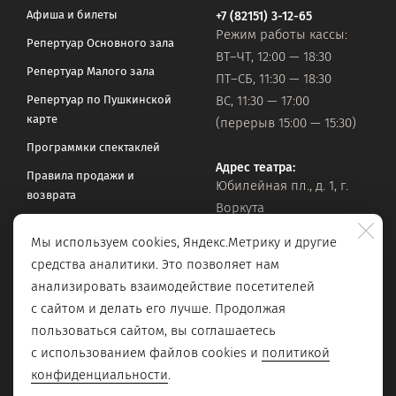
Афиша и билеты
+7 (82151) 3-12-65
Режим работы кассы:
Репертуар Основного зала
ВТ–ЧТ, 12:00 — 18:30
Репертуар Малого зала
ПТ–СБ, 11:30 — 18:30
Репертуар по Пушкинской
ВС, 11:30 — 17:00
карте
(перерыв 15:00 — 15:30)
Программки спектаклей
Адрес театра:
Правила продажи и
Юбилейная пл., д. 1, г.
возврата
Воркута
Часто задаваемые вопросы
Мы используем cookies, Яндекс.Метрику и другие
Оставить обращение
Официальная почта:
средства аналитики. Это позволяет нам
vorkteatrdr@mail.ru
Поиск по сайту
анализировать взаимодействие посетителей
с сайтом и делать его лучше. Продолжая
пользоваться сайтом, вы соглашаетесь
с использованием файлов cookies и
политикой
конфиденциальности
.