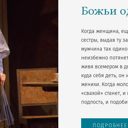
Божьи о
Когда женщина, ещё
сестры, выдав ту з
мужчина так одинок
неизбежно потянетс
живя всемером в д
куда себя деть, он
женихи. Когда моло
«свахой» станет, и
подлость, и подоб
ПОДРОБНЕЕ