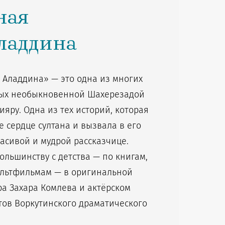
ная
ладдина
Аладдина» — это одна из многих
ных необыкновенной Шахерезадой
яру. Одна из тех историй, которая
 сердце султана и вызвала в его
расивой и мудрой рассказчице.
ольшинству с детства — по книгам,
ультфильмам — в оригинальной
ра Захара Комлева и актёрском
ов Воркутинского драматического