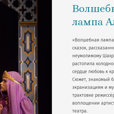
Волшеб
лампа А
«Волшебная лампа 
сказок, рассказан
неумолимому Шахри
растопила холодное
сердце любовь к к
Сюжет, знакомый б
экранизациям и м
трактовке режиссё
воплощении артист
театра.