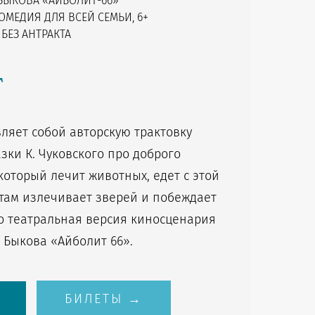
 БЫКОВА «АЙБОЛИТ-66»
МЕДИЯ ДЛЯ ВСЕЙ СЕМЬИ, 6+
 БЕЗ АНТРАКТА
т
ляет собой авторскую трактовку
зки К. Чуковского про доброго
который лечит животных, едет с этой
 там излечивает зверей и побеждает
то театральная версия киносценария
. Быкова «Айболит 66».
БИЛЕТЫ →