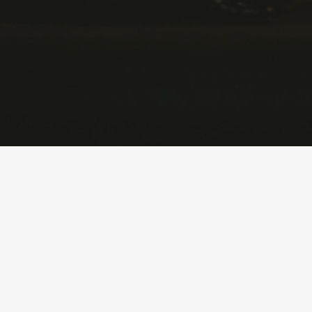
«Мастер и Маргарита» — самое мистичес
века в русской литературе, где символом
Маргарита.
Один из лейтмотивов романа — отношени
возлюбленной, потому-то роман и назван