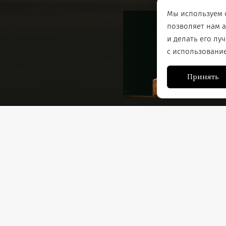
Мы используем c
позволяет нам 
и делать его лу
с использовани
Принять
кое произведение ХХ
Постановочная группа
Режиссёр-постановщик, с
 любви служит
заслуженный артист Респу
Республики Коми, лауреат
имени Степана Ермолина
я Мастера и его
Помощник режиссера:
Ека
 именно так.