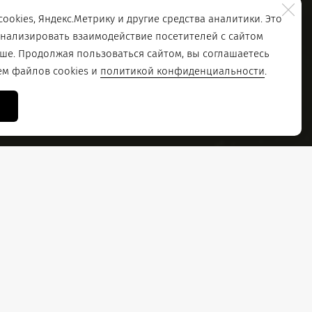
ookies, Яндекс.Метрику и другие средства аналитики. Это
анализировать взаимодействие посетителей с сайтом
чше. Продолжая пользоваться сайтом, вы соглашаетесь
ем файлов cookies и
политикой конфиденциальности
.
ценография, музыкальное оформление:
блики Коми, почетный деятель искусств
 Республиканского театрального конкурса
Анатолий Аноприенко
терина Илли