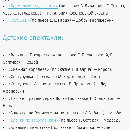
«Бременские музыканты»
(по сказке В. Ливанова, Ю. Энтина,
музыка Г. Гладкова) — Начальник королевской охраны
«Золушка»
(по пьесе Е. Шварца) — Добрый волшебник
Детские спектакли:
«Василиса Прекрасная» (по сказке С. Прокофьевой, Г.
Сапгира) — Кощей
«Снежная королева» (по сказке Е. Шварца) — Король
«Снегурушка» (по сказке М. Бертенева) — Отец
«Снегурочка Даша» (по сказке Л. Проталина) — Дед
Афанасьич
«Нам не страшен серый Волк» (по сказке Т. Орловской) —
Волк
«Заклинание Великого мага» (по пьесе Д. Урбана) — Альбин
«Клочки по закоулочкам»
(по пьесе Г. Остера) — Медведь
«Аленький цветочек» (по сказке С. Аксакова) — Купец