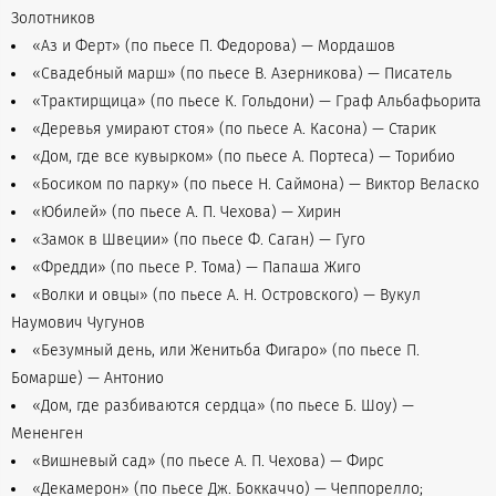
Золотников
«Аз и Ферт» (по пьесе П. Федорова) — Мордашов
«Свадебный марш» (по пьесе В. Азерникова) — Писатель
«Трактирщица» (по пьесе К. Гольдони) — Граф Альбафьорита
«Деревья умирают стоя» (по пьесе А. Касона) — Старик
«Дом, где все кувырком» (по пьесе А. Портеса) — Торибио
«Босиком по парку» (по пьесе Н. Саймона) — Виктор Веласко
«Юбилей» (по пьесе А. П. Чехова) — Хирин
«Замок в Швеции» (по пьесе Ф. Саган) — Гуго
«Фредди» (по пьесе Р. Тома) — Папаша Жиго
«Волки и овцы» (по пьесе А. Н. Островского) — Вукул
Наумович Чугунов
«Безумный день, или Женитьба Фигаро» (по пьесе П.
Бомарше) — Антонио
«Дом, где разбиваются сердца» (по пьесе Б. Шоу) —
Мененген
«Вишневый сад» (по пьесе А. П. Чехова) — Фирс
«Декамерон» (по пьесе Дж. Боккаччо) — Чеппорелло;