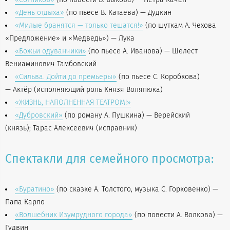
«День отдыха»
(по пьесе В. Катаева) — Дудкин
«Милые бранятся — только тешатся!»
(по шуткам А. Чехова
«Предложение» и «Медведь») — Лука
«Божьи одуванчики»
(по пьесе А. Иванова) — Шелест
Вениаминович Тамбовский
«Сильва. Дойти до премьеры»
(по пьесе С. Коробкова)
— Актёр (исполняющий роль Князя Воляпюка)
«ЖИЗНЬ, НАПОЛНЕННАЯ ТЕАТРОМ!»
«Дубровский»
(по роману А. Пушкина) — Верейский
(князь); Тарас Алексеевич (исправник)
Спектакли для семейного просмотра:
«Буратино»
(по сказке А. Толстого, музыка С. Горковенко) —
Папа Карло
«Волшебник Изумрудного города»
(по повести А. Волкова) —
Гудвин