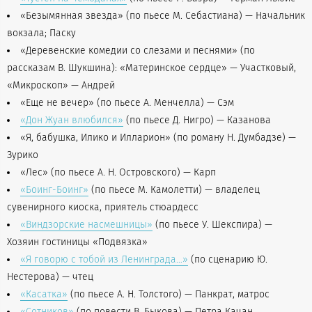
«Безымянная звезда» (по пьесе М. Себастиана) — Начальник
вокзала; Паску
«Деревенские комедии со слезами и песнями» (по
рассказам В. Шукшина): «Материнское сердце» — Участковый,
«Микроскоп» — Андрей
«Еще не вечер» (по пьесе А. Менчелла) — Сэм
«Дон Жуан влюбился»
(по пьесе Д. Нигро) — Казанова
«Я, бабушка, Илико и Илларион» (по роману Н. Думбадзе) —
Зурико
«Лес» (по пьесе А. Н. Островского) — Карп
«Боинг-Боинг»
(по пьесе М. Камолетти) — владелец
сувенирного киоска, приятель стюардесс
«Виндзорские насмешницы»
(по пьесе У. Шекспира) —
Хозяин гостиницы «Подвязка»
«Я говорю с тобой из Ленинграда…»
(по сценарию Ю.
Нестерова) — чтец
«Касатка»
(по пьесе А. Н. Толстого) — Панкрат, матрос
«Сотников»
(по повести В. Быкова) — Петра Качан