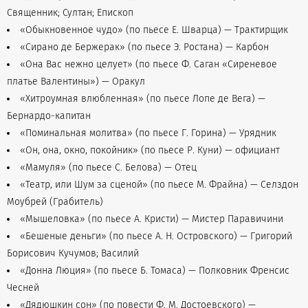
Священник; Султан; Епископ
«Обыкновенное чудо» (по пьесе Е. Шварца) — Трактирщик
«Сирано де Бержерак» (по пьесе Э. Ростана) — Карбон
«Она Вас нежно целует» (по пьесе Ф. Саган «Сиреневое
платье Валентины») — Оракул
«Хитроумная влюбленная» (по пьесе Лопе де Вега) —
Бернардо-капитан
«Поминальная молитва» (по пьесе Г. Горина) — Урядник
«Он, она, окно, покойник» (по пьесе Р. Куни) — официант
«Мамуля» (по пьесе С. Белова) — Отец
«Театр, или Шум за сценой» (по пьесе М. Фрайна) — Селздон
Моубрей (Грабитель)
«Мышеловка» (по пьесе А. Кристи) — Мистер Паравичини
«Бешеные деньги» (по пьесе А. Н. Островского) — Григорий
Борисович Кучумов; Василий
«Донна Люция» (по пьесе Б. Томаса) — Полковник Френсис
Чесней
«Дядюшкин сон» (по повести Ф. М. Достоевского) —