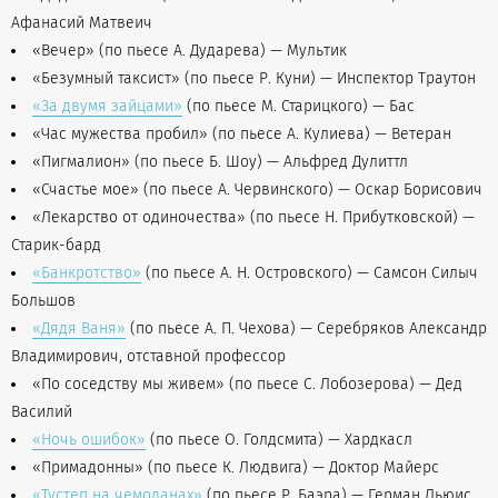
Афанасий Матвеич
«Вечер» (по пьесе А. Дударева) — Мультик
«Безумный таксист» (по пьесе Р. Куни) — Инспектор Траутон
«За двумя зайцами»
(по пьесе М. Старицкого) — Бас
«Час мужества пробил» (по пьесе А. Кулиева) — Ветеран
«Пигмалион» (по пьесе Б. Шоу) — Альфред Дулиттл
«Счастье мое» (по пьесе А. Червинского) — Оскар Борисович
«Лекарство от одиночества» (по пьесе Н. Прибутковской) —
Старик-бард
«Банкротство»
(по пьесе А. Н. Островского) — Самсон Силыч
Большов
«Дядя Ваня»
(по пьесе А. П. Чехова) — Серебряков Александр
Владимирович, отставной профессор
«По соседству мы живем» (по пьесе С. Лобозерова) — Дед
Василий
«Ночь ошибок»
(по пьесе О. Голдсмита) — Хардкасл
«Примадонны» (по пьесе К. Людвига) — Доктор Майерс
«Тустеп на чемоданах»
(по пьесе Р. Баэра) — Герман Льюис