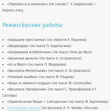
«Принцесса и свинопас» (по сказке Г. Х. Андерсена) —
Король-отец
Режиссёрские работы:
«Барышня-крестьянка» (по повести А. Пушкина)
«Вицмундир» (по пьесе П. Каратыгина)
«Хитроумная влюблённая» (по пьесе Лопе де Вега)
«Бешеные деньги» (по пьесе А. Островского)
«Аз и Ферт» (по пьесе П. Федорова)
«Василиса Мелентьева» (по пьесе А. Островского)
«Роковая ошибка» (по пьесе М. Рощина)
«Беда от нежного сердца» (по пьесе Ф. Соллогуба)
«Василиса Прекрасная» (по пьесе С. Прокофьевой и Г.
Сапгира)
«Приключения Маши — Снегурочки» (по пьесе М. Бартенева)
«Мгновения жизни»
(по рассказу А. П. Чехова «Рассказ