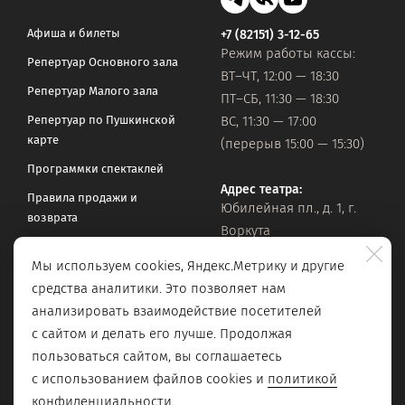
Афиша и билеты
+7 (82151) 3-12-65
Режим работы кассы:
Репертуар Основного зала
ВТ–ЧТ, 12:00 — 18:30
Репертуар Малого зала
ПТ–СБ, 11:30 — 18:30
Репертуар по Пушкинской
ВС, 11:30 — 17:00
карте
(перерыв 15:00 — 15:30)
Программки спектаклей
Адрес театра:
Правила продажи и
Юбилейная пл., д. 1, г.
возврата
Воркута
Часто задаваемые вопросы
Мы используем cookies, Яндекс.Метрику и другие
Оставить обращение
Официальная почта:
средства аналитики. Это позволяет нам
vorkteatrdr@mail.ru
Поиск по сайту
анализировать взаимодействие посетителей
с сайтом и делать его лучше. Продолжая
пользоваться сайтом, вы соглашаетесь
с использованием файлов cookies и
политикой
конфиденциальности
.