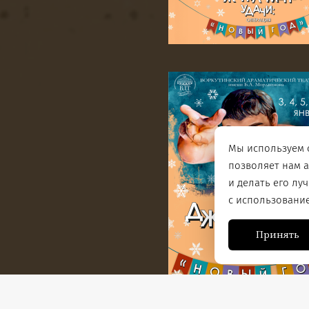
Мы используем c
позволяет нам 
и делать его лу
с использовани
Принять