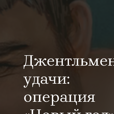
Джентльме
удачи:
операция