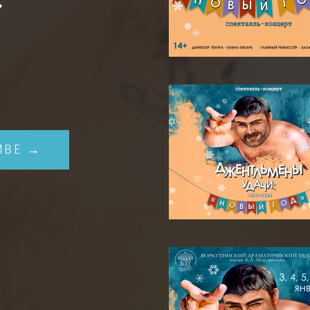
»
ИВЕ →