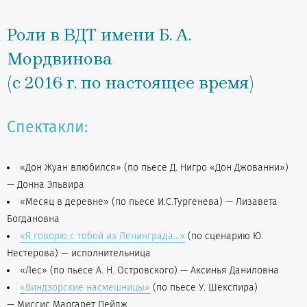
Роли в ВДТ имени Б. А.
Мордвинова
(с 2016 г. по настоящее время)
Спектакли:
«Дон Жуан влюбился» (по пьесе Д. Нигро «Дон Джованни»)
— Донна Эльвира
«Месяц в деревне» (по пьесе И.С.Тургенева) — Лизавета
Богдановна
«Я говорю с тобой из Ленинграда…»
(по сценарию Ю.
Нестерова) — исполнительница
«Лес» (по пьесе А. Н. Островского) — Аксинья Даниловна
«Виндзорские насмешницы»
(по пьесе У. Шекспира)
— Миссис Маргарет Пейдж