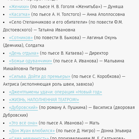
«Женихи»
(по пьесе Н. В. Гоголя «Женитьба») — Дуняша
«Касатка»
(по пьесе А. Н. Толстого) — Анна Аполлосовна
«Село Степанчиково и его обитатели» (по повести Ф.М.
Достоевского) — Татьяна Ивановна
«Сотников»
(по повести В. Быкова) — Авгинья Окунь
(Демчиха), Солдатка
«День отдыха»
(по пьесе В. Катаева) — Директор
«Божьи одуванчики»
(по пьесе А. Иванова) — Мальвина
Михайловна Петрова
«Сильва. Дойти до премьеры»
(по пьесе С. Коробкова) —
Актриса (исполняющая роль швеи, завхоза)
«Джентльмены удачи: операция «Новый год»
«ЖИЗНЬ, НАПОЛНЕННАЯ ТЕАТРОМ!»
«Дубровский»
(по роману А. Пушкина) — Василиса (дворовая
Дубровских)
«Это всё она»
(по пьесе А. Иванова) — Мать
«Дон Жуан влюбился»
(по пьесе Д. Нигро) — Донна Эльвира
«Сама невинность»
(
по произведениям М. Е. Салтыкова-