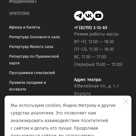
Мордвинова»
ЗРИТЕЛЯМ
Афиша и билеты
+7 (82151) 3-12-65
Режим работы кассы:
Репертуар Основного зала
ВТ–ЧТ, 12:00 — 18:30
Репертуар Малого зала
ПТ–СБ, 11:30 — 18:30
Репертуар по Пушкинской
ВС, 11:30 — 17:00
карте
(перерыв 15:00 — 15:30)
Программки спектаклей
Адрес театра:
Правила продажи и
Юбилейная пл., д. 1, г.
возврата
Воркута
Часто задаваемые вопросы
Мы используем cookies, Яндекс.Метрику и другие
Оставить обращение
Официальная почта:
средства аналитики. Это позволяет нам
vorkteatrdr@mail.ru
Поиск по сайту
анализировать взаимодействие посетителей
с сайтом и делать его лучше. Продолжая
пользоваться сайтом, вы соглашаетесь