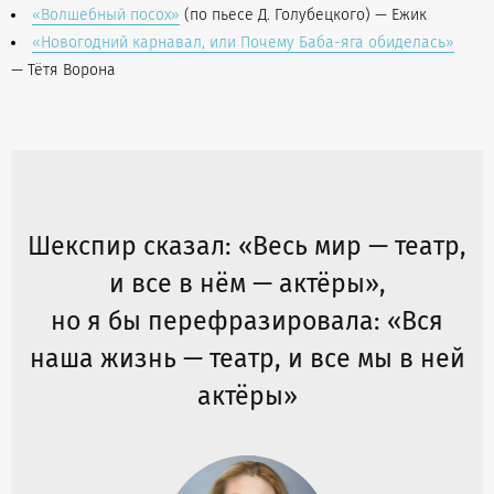
«Волшебный посох»
(по пьесе Д. Голубецкого) — Ежик
«Новогодний карнавал, или Почему Баба-яга обиделась»
— Тётя Ворона
Шекспир сказал: «Весь мир — театр,
и все в нём — актёры»,
но я бы перефразировала: «Вся
наша жизнь — театр, и все мы в ней
актёры»