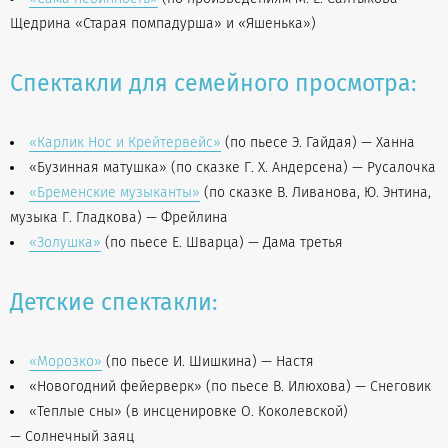
Щедрина «Старая помпадурша» и «Яшенька»)
Спектакли для семейного просмотра:
«Карлик Нос и Крейтервейс»
(по пьесе Э. Гайдая) — Ханна
«Бузинная матушка» (по сказке Г. Х. Андерсена) — Русалочка
«Бременские музыканты»
(по сказке В. Ливанова, Ю. Энтина,
музыка Г. Гладкова) — Фрейлина
«Золушка»
(по пьесе Е. Шварца) — Дама третья
Детские спектакли:
«Морозко»
(по пьесе И. Шишкина) — Настя
«Новогодний фейерверк» (по пьесе В. Илюхова) — Снеговик
«Теплые сны» (в инсценировке О. Коколевской)
— Солнечный заяц