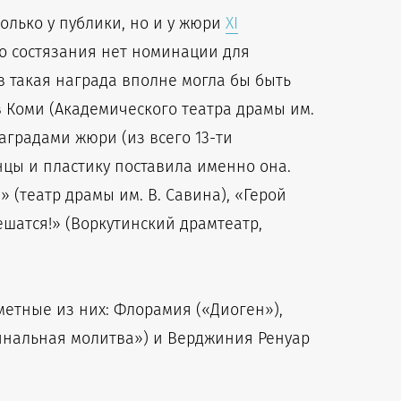
лько у публики, но и у жюри
ХI
ого состязания нет номинации для
в такая награда вполне могла бы быть
в Коми (Академического театра драмы им.
аградами жюри (из всего 13-ти
цы и пластику поставила именно она.
(театр драмы им. В. Савина), «Герой
шатся!» (Воркутинский драмтеатр,
аметные из них: Флорамия («Диоген»),
минальная молитва») и Верджиния Ренуар