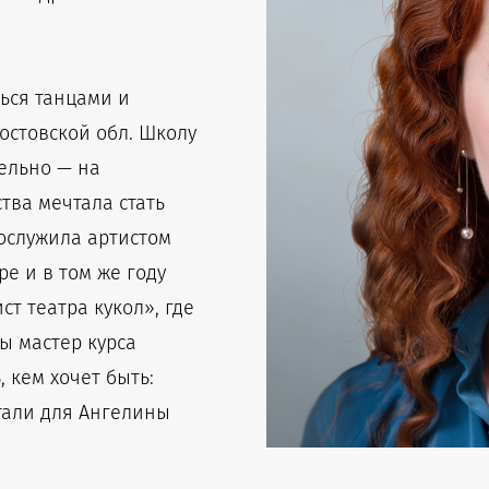
ться танцами и
остовской обл. Школу
лельно — на
тва мечтала стать
рослужила артистом
е и в том же году
т театра кукол», где
бы мастер курса
 кем хочет быть:
стали для Ангелины