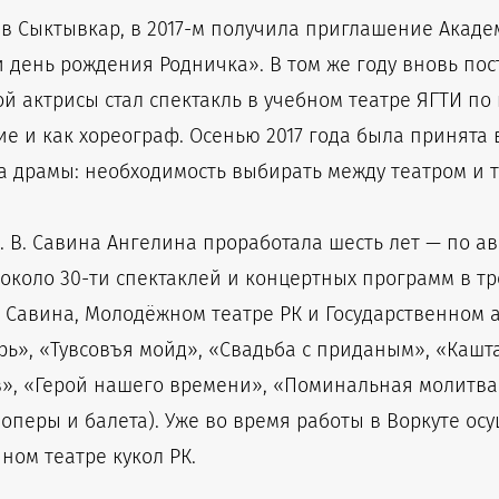
хт в Сыктывкар, в 2017-м получила приглашение Акад
и день рождения Родничка». В том же году вновь пос
й актрисы стал спектакль в учебном театре ЯГТИ по 
е и как хореограф. Осенью 2017 года была принята в
та драмы: необходимость выбирать между театром и 
 В. Савина Ангелина проработала шесть лет — по авг
коло 30-ти спектаклей и концертных программ в тр
. Савина, Молодёжном театре РК и Государственном 
ь», «Тувсовъя мойд», «Свадьба с приданым», «Кашт
в», «Герой нашего времени», «Поминальная молитва
 оперы и балета). Уже во время работы в Воркуте о
ном театре кукол РК.