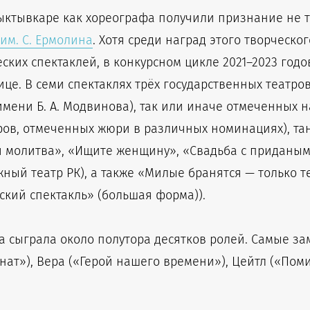
ктывкаре как хореографа получили признание не то
им. С. Ермолина
. Хотя среди наград этого творческ
ких спектаклей, в конкурсном цикле 2021–2023 годо
це. В семи спектаклях трёх государственных театро
имени Б. А. Модвинова), так или иначе отмеченных н
ов, отмеченных жюри в различных номинациях), тан
 молитва», «Ищите женщину», «Свадьба с приданым» 
ый театр РК), а также «Милые бранятся — только те
кий спектакль» (большая форма)).
ина сыграла около полутора десятков ролей. Самые з
мнат»), Вера («Герой нашего времени»), Цейтл («По