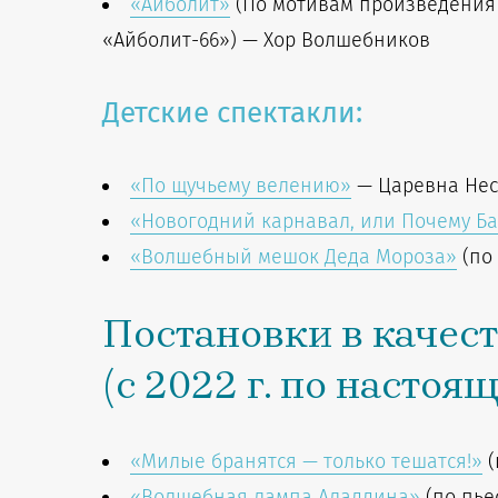
«Айболит»
(По мотивам произведения К
«Айболит-66») — Хор Волшебников
Детские спектакли:
«По щучьему велению»
— Царевна Не
«Новогодний карнавал, или Почему Ба
«Волшебный мешок Деда Мороза»
(по 
Постановки в качес
(с 2022 г. по настоя
«Милые бранятся — только тешатся!»
(
«Волшебная лампа Аладдина»
(по пье