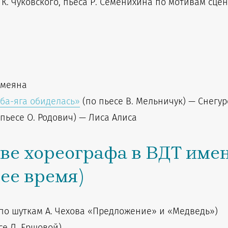
. Чуковского, пьеса Р. Семенихина по мотивам сцен
смеяна
ба-яга обиделась»
(по пьесе В. Мельничук) — Снегу
пьесе О. Родович) — Лиса Алиса
тве хореографа в ВДТ име
щее время)
по шуткам А. Чехова «Предложение» и «Медведь»)
се Л. Ершовой)