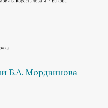
ария В. Коростылева и Р. Быкова
рочка
ни Б.А. Мордвинова