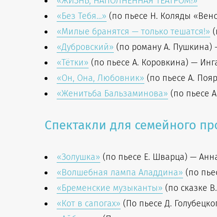
«ЖИЗНЬ, НАПОЛНЕННАЯ ТЕАТРОМ!»
«Без Тебя…»
(по пьесе Н. Коляды «Венс
«Милые бранятся — только тешатся!»
(
«Дубровский»
(по роману А. Пушкина) 
«Тётки»
(по пьесе А. Коровкина) — Инг
«Он, Она, Любовник»
(по пьесе А. Поя
«Женитьба Бальзаминова»
(по пьесе 
Спектакли для семейного пр
«Золушка»
(по пьесе Е. Шварца) — Анн
«Волшебная лампа Аладдина»
(по пье
«Бременские музыканты»
(по сказке В
«Кот в сапогах»
(По пьесе Д. Голубецк