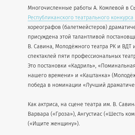
Многочисленные работы А. Комлевой в Сы
Республиканского театрального конкурса 
хореографов (балетмейстеров) драматичес
присуждена этой талантливой постановщи
В. Савина, Молодёжного театра РК и ВДТ 
спектаклей пяти профессиональных театр
Это постановки «Кадриль», «Поминальная
нашего времени» и «Каштанка» (Молодёжн
победа в номинации «Лучший драматичес
Как актриса, на сцене театра им. В. Сав
Варвара («Гроза»), Ангустиас («Шесть ко
(«Ищите женщину»).