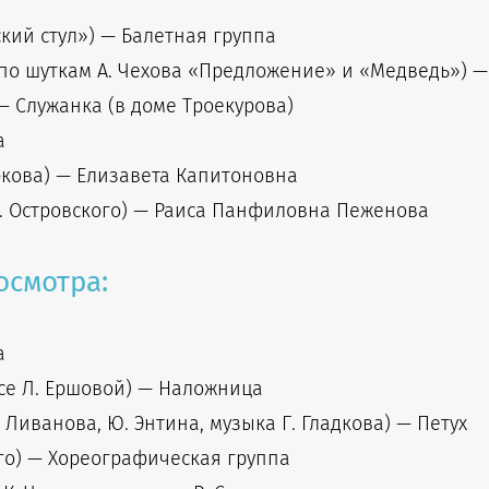
кий стул») — Балетная группа
по шуткам А. Чехова «Предложение» и «Медведь») —
— Служанка (в доме Троекурова)
а
ркова) — Елизавета Капитоновна
А. Островского) — Раиса Панфиловна Пеженова
осмотра:
а
се Л. Ершовой) — Наложница
. Ливанова, Ю. Энтина, музыка Г. Гладкова) — Петух
ого) — Хореографическая группа