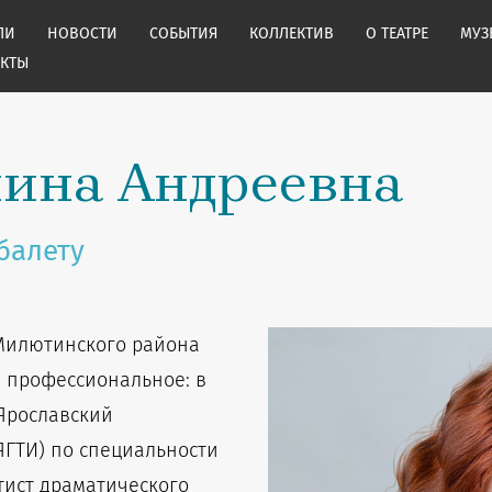
ЛИ
НОВОСТИ
СОБЫТИЯ
КОЛЛЕКТИВ
О ТЕАТРЕ
МУЗ
АКТЫ
лина Андреевна
балету
 Милютинского района
е профессиональное: в
Ярославский
ЯГТИ) по специальности
тист драматического