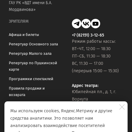
ГАУ РК «ВДТ имени Б.А.
Мордвинова»
ЗРИТЕЛЯМ
Афиша и билеты
+7 (82151) 3-12-65
Режим работы кассы:
Репертуар Основного зала
ВТ–ЧТ, 12:00 — 18:30
Репертуар Малого зала
ПТ–СБ, 11:30 — 18:30
Репертуар по Пушкинской
ВС, 11:30 — 17:00
карте
(перерыв 15:00 — 15:30)
Программки спектаклей
Адрес театра:
Правила продажи и
Юбилейная пл., д. 1, г.
возврата
Воркута
Часто задаваемые вопросы
Мы используем cookies, Яндекс.Метрику и другие
Оставить обращение
Официальная почта:
средства аналитики. Это позволяет нам
vorkteatrdr@mail.ru
Поиск по сайту
анализировать взаимодействие посетителей