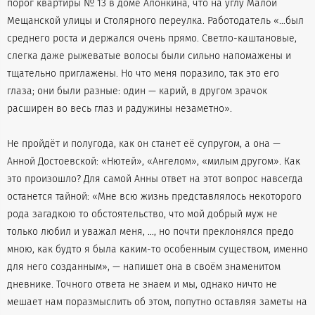
порог квартиры № 13 в доме Алонкина, что на углу Малой
Мещанской улицы и Столярного переулка. Работодатель «…был
среднего роста и держался очень прямо. Светло-каштановые,
слегка даже рыжеватые волосы были сильно напомажены и
тщательно приглажены. Но что меня поразило, так это его
глаза; они были разные: один — карий, в другом зрачок
расширен во весь глаз и радужины незаметно».
Не пройдёт и полугода, как он станет её супругом, а она —
Анной Достоевской: «Нютей», «Ангелом», «милым другом». Как
это произошло? Для самой Анны ответ на этот вопрос навсегда
останется тайной: «Мне всю жизнь представлялось некоторого
рода загадкою то обстоятельство, что мой добрый муж не
только любил и уважал меня, …, но почти преклонялся предо
мною, как будто я была каким-то особенным существом, именно
для него созданным», — напишет она в своём знаменитом
дневнике. Точного ответа не знаем и мы, однако ничто не
мешает нам поразмыслить об этом, попутно оставляя заметы на