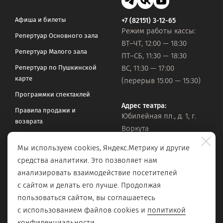
Афиша и билеты
+7 (82151) 3-12-65
Режим работы кассы:
Репертуар Основного зала
ВТ–ЧТ, 12:00 — 18:30
Репертуар Малого зала
ПТ–СБ, 11:30 — 18:30
Репертуар по Пушкинской
ВС, 11:30 — 17:00
карте
(перерыв 15:00 — 15:30)
Программки спектаклей
Адрес театра:
Правила продажи и
Юбилейная пл., д. 1, г.
возврата
Воркута
Часто задаваемые вопросы
Мы используем cookies, Яндекс.Метрику и другие
Оставить обращение
Официальная почта:
средства аналитики. Это позволяет нам
vorkteatrdr@mail.ru
Поиск по сайту
анализировать взаимодействие посетителей
с сайтом и делать его лучше. Продолжая
пользоваться сайтом, вы соглашаетесь
с использованием файлов cookies и
политикой
конфиденциальности
.