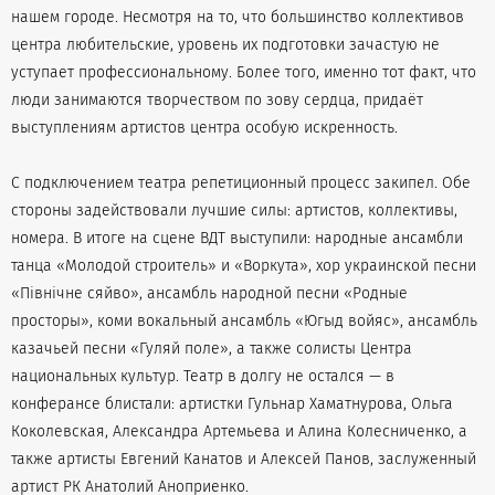
нашем городе. Несмотря на то, что большинство коллективов
центра любительские, уровень их подготовки зачастую не
уступает профессиональному. Более того, именно тот факт, что
люди занимаются творчеством по зову сердца, придаёт
выступлениям артистов центра особую искренность.
С подключением театра репетиционный процесс закипел. Обе
стороны задействовали лучшие силы: артистов, коллективы,
номера. В итоге на сцене ВДТ выступили: народные ансамбли
танца «Молодой строитель» и «Воркута», хор украинской песни
«Пiвнiчне сяйво», ансамбль народной песни «Родные
просторы», коми вокальный ансамбль «Югыд войяс», ансамбль
казачьей песни «Гуляй поле», а также солисты Центра
национальных культур. Театр в долгу не остался — в
конферансе блистали: артистки Гульнар Хаматнурова, Ольга
Коколевская, Александра Артемьева и Алина Колесниченко, а
также артисты Евгений Канатов и Алексей Панов, заслуженный
артист РК Анатолий Аноприенко.