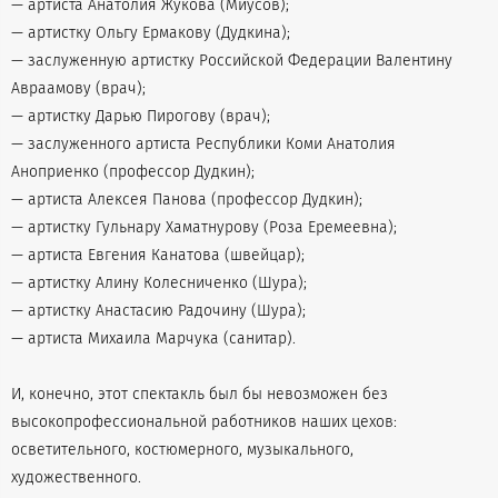
— артиста Анатолия Жукова (Миусов);
— артистку Ольгу Ермакову (Дудкина);
— заслуженную артистку Российской Федерации Валентину
Авраамову (врач);
— артистку Дарью Пирогову (врач);
— заслуженного артиста Республики Коми Анатолия
Аноприенко (профессор Дудкин);
— артиста Алексея Панова (профессор Дудкин);
— артистку Гульнару Хаматнурову (Роза Еремеевна);
— артиста Евгения Канатова (швейцар);
— артистку Алину Колесниченко (Шура);
— артистку Анастасию Радочину (Шура);
— артиста Михаила Марчука (санитар).
И, конечно, этот спектакль был бы невозможен без
высокопрофессиональной работников наших цехов:
осветительного, костюмерного, музыкального,
художественного.