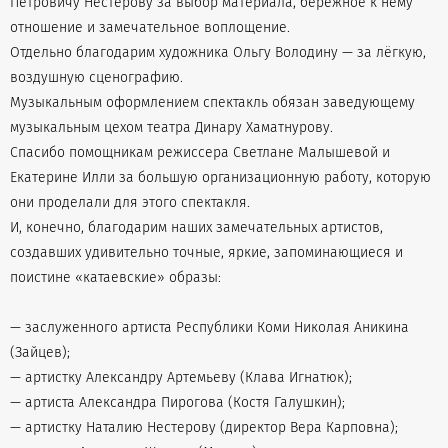
Петровичу Нестерову за выбор материала, бережное к нему
отношение и замечательное воплощение.
Отдельно благодарим художника Ольгу Володину — за лёгкую,
воздушную сценографию.
Музыкальным оформлением спектакль обязан заведующему
музыкальным цехом театра Динару Хаматнурову.
Спасибо помощникам режиссера Светлане Малышевой и
Екатерине Илли за большую организационную работу, которую
они проделали для этого спектакля.
И, конечно, благодарим наших замечательных артистов,
создавших удивительно точные, яркие, запоминающиеся и
поистине «катаевские» образы:
— заслуженного артиста Республики Коми Николая Аникина
(Зайцев);
— артистку Александру Артемьеву (Клава Игнатюк);
— артиста Александра Пирогова (Костя Галушкин);
— артистку Наталию Нестерову (директор Вера Карповна);