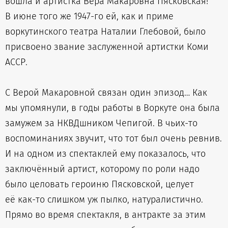
вошла и артистка Вера Макаровна Пясковская!
В июне того же 1947-го ей, как и приме
воркутинского театра Наталии Глебовой, было
присвоено звание заслуженной артистки Коми
АССР.
С Верой Макаровной связан один эпизод… Как
мы упомянули, в годы работы в Воркуте она была
замужем за НКВДшником Чепигой. В чьих-то
воспоминаниях звучит, что тот был очень ревнив.
И на одном из спектаклей ему показалось, что
заключённый артист, которому по роли надо
было целовать героиню Пясковской, целует
её как-то слишком уж пылко, натуралистично.
Прямо во время спектакля, в антракте за этим