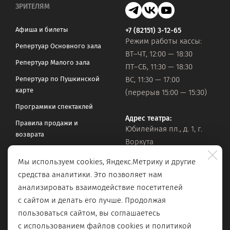
ЗРИТЕЛЯМ
Афиша и билеты
+7 (82151) 3-12-65
Режим работы кассы:
Репертуар Основного зала
ВТ–ЧТ, 12:00 — 18:30
Репертуар Малого зала
ПТ–СБ, 11:30 — 18:30
Репертуар по Пушкинской
ВС, 11:30 — 17:00
карте
(перерыв 15:00 — 15:30)
Программки спектаклей
Адрес театра:
Правила продажи и
Юбилейная пл., д. 1, г.
возврата
Воркута
Часто задаваемые вопросы
Мы используем cookies, Яндекс.Метрику и другие
Оставить обращение
Официальная почта:
средства аналитики. Это позволяет нам
vorkteatrdr@mail.ru
Поиск по сайту
анализировать взаимодействие посетителей
с сайтом и делать его лучше. Продолжая
пользоваться сайтом, вы соглашаетесь
с использованием файлов cookies и
политикой