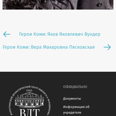
Герои Коми: Яков Яковлевич Вундер
Герои Коми: Вера Макаровна Пясковская
ОФИЦИАЛЬНО
Документы
Информация об
учредителе