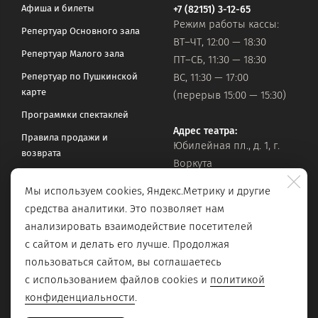
Афиша и билеты
+7 (82151) 3-12-65
Режим работы кассы:
Репертуар Основного зала
ВТ–ЧТ, 12:00 — 18:30
Репертуар Малого зала
ПТ–СБ, 11:30 — 18:30
Репертуар по Пушкинской
ВС, 11:30 — 17:00
карте
(перерыв 15:00 — 15:30)
Программки спектаклей
Адрес театра:
Правила продажи и
Юбилейная пл., д. 1, г.
возврата
Воркута
Часто задаваемые вопросы
Мы используем cookies, Яндекс.Метрику и другие
Оставить обращение
Официальная почта:
средства аналитики. Это позволяет нам
vorkteatrdr@mail.ru
Поиск по сайту
анализировать взаимодействие посетителей
с сайтом и делать его лучше. Продолжая
пользоваться сайтом, вы соглашаетесь
с использованием файлов cookies и
политикой
конфиденциальности
.