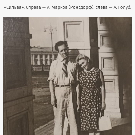
«Сильва». Справа — А. Марков (Ронсдорф), слева — А. Голуб.