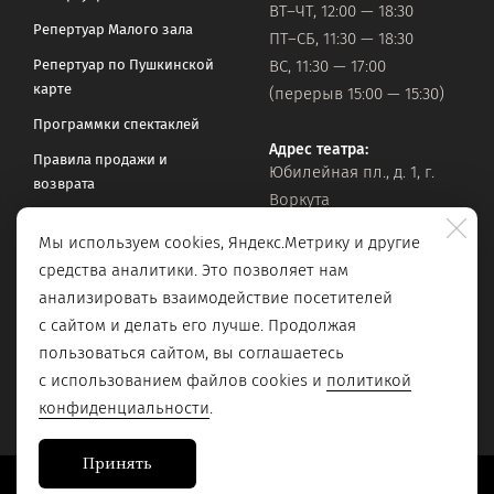
ВТ–ЧТ, 12:00 — 18:30
Репертуар Малого зала
ПТ–СБ, 11:30 — 18:30
Репертуар по Пушкинской
ВС, 11:30 — 17:00
карте
(перерыв 15:00 — 15:30)
Программки спектаклей
Адрес театра:
Правила продажи и
Юбилейная пл., д. 1, г.
возврата
Воркута
Часто задаваемые вопросы
Мы используем cookies, Яндекс.Метрику и другие
Оставить обращение
Официальная почта:
средства аналитики. Это позволяет нам
vorkteatrdr@mail.ru
Поиск по сайту
анализировать взаимодействие посетителей
с сайтом и делать его лучше. Продолжая
пользоваться сайтом, вы соглашаетесь
с использованием файлов cookies и
политикой
конфиденциальности
.
Принять
Сайт разработан в
Stanley Group
, 2023.