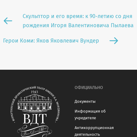
Скульптор и его время: к 90-летию со дня
рождения Игоря Валентиновича Пылаева
Герои Коми: Яков Яковлевич Вундер
ОФИЦИАЛЬНО
Документы
Информация об
учредителе
Антикоррупционная
деятельность