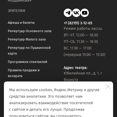
Мордвинова»
ЗРИТЕЛЯМ
Афиша и билеты
+7 (82151) 3-12-65
Режим работы кассы:
Репертуар Основного зала
ВТ–ЧТ, 12:00 — 18:30
Репертуар Малого зала
ПТ–СБ, 11:30 — 18:30
Репертуар по Пушкинской
ВС, 11:30 — 17:00
карте
(перерыв 15:00 — 15:30)
Программки спектаклей
Адрес театра:
Правила продажи и
Юбилейная пл., д. 1, г.
возврата
Воркута
Часто задаваемые вопросы
Мы используем cookies, Яндекс.Метрику и другие
Оставить обращение
Официальная почта:
средства аналитики. Это позволяет нам
vorkteatrdr@mail.ru
Поиск по сайту
анализировать взаимодействие посетителей
с сайтом и делать его лучше. Продолжая
пользоваться сайтом, вы соглашаетесь