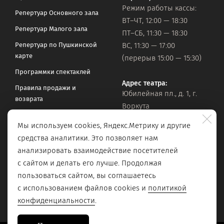
Режим работы кассы:
Репертуар Основного зала
ВТ–ЧТ, 12:00 — 18:30
Репертуар Малого зала
ПТ–СБ, 11:30 — 18:30
Репертуар по Пушкинской
ВС, 11:30 — 17:00
карте
(перерыв 15:00 — 15:30)
Программки спектаклей
Адрес театра:
Правила продажи и
Юбилейная пл., д. 1, г.
возврата
Воркута
Часто задаваемые вопросы
Мы используем cookies, Яндекс.Метрику и другие
Оставить обращение
Официальная почта:
средства аналитики. Это позволяет нам
vorkteatrdr@mail.ru
Поиск по сайту
анализировать взаимодействие посетителей
с сайтом и делать его лучше. Продолжая
пользоваться сайтом, вы соглашаетесь
с использованием файлов cookies и
политикой
конфиденциальности
.