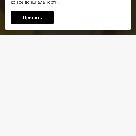
конфиденциальности
.
Принять
Один из героев в пьесе говорит: «Молодой человек, после
письма вашего батюшки я рассчитывал увидеть у себя в гостях
благовоспитанного, скромного юношу, но теперь он мне
кажется попросту нахалом и хвастуном». Во все времена честь
и благополучие семьи считалось главным приоритетом.
Благоразумие отцов и детей как высшая цель для достижения
гармонии и любви между родителями и детьми. Но что бы
добиться этого, необходимо пройти путь взаимопонимания всех
действующих лиц.
Постановочная группа