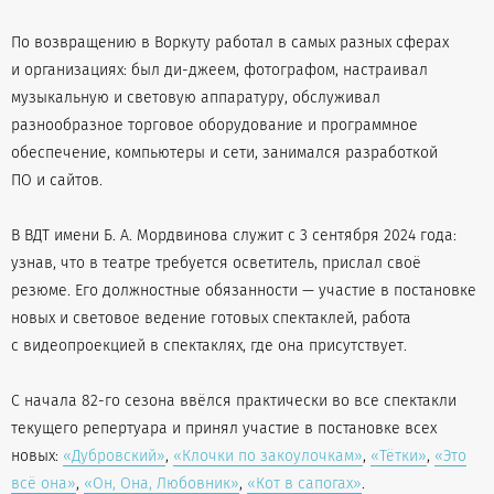
По возвращению в Воркуту работал в самых разных сферах
и организациях: был ди-джеем, фотографом, настраивал
музыкальную и световую аппаратуру, обслуживал
разнообразное торговое оборудование и программное
обеспечение, компьютеры и сети, занимался разработкой
ПО и сайтов.
В ВДТ имени Б. А. Мордвинова служит с 3 сентября 2024 года:
узнав, что в театре требуется осветитель, прислал своё
резюме. Его должностные обязанности — участие в постановке
новых и световое ведение готовых спектаклей, работа
с видеопроекцией в спектаклях, где она присутствует.
С начала 82-го сезона ввёлся практически во все спектакли
текущего репертуара и принял участие в постановке всех
новых:
«Дубровский»
,
«Клочки по закоулочкам»
,
«Тётки»
,
«Это
всё она»
,
«Он, Она, Любовник»
,
«Кот в сапогах»
.