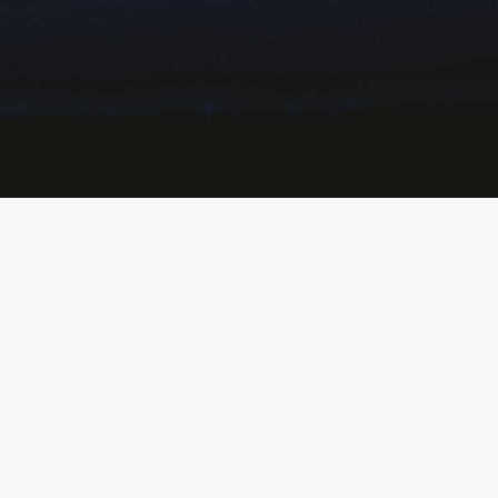
Молодого художника Виктора, приехавшег
местном клубе, Михаил — заведующий кл
местную «гостиницу» — комнату в частно
сдают приезжим. На первый взгляд — обы
обычными проблемами и мелкими ссорам
сломанной ногой и требует к себе повы
Катерина ругает его за пьянство, дочь Та