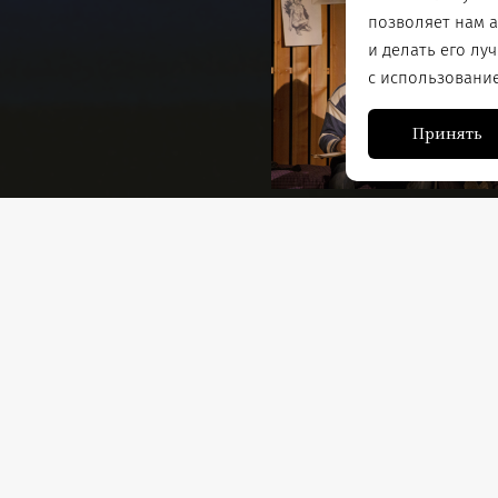
позволяет нам 
и делать его лу
с использовани
Принять
о в деревню работать в
Постановочная группа
Режиссер-постановщик: з
убом — приводит в
заслуженный работник Ре
м доме, которую хозяева
Правительства Республики
чная семья с
Аврамова
Виктор Ножкин
и: Тимофей лежит со
Помощник режиссера:
Ека
шенного внимания, жена
ня мечтает о чистой
Действующие лица и испо