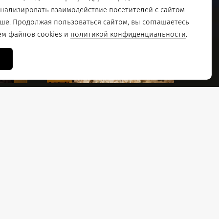
анализировать взаимодействие посетителей с сайтом
чше. Продолжая пользоваться сайтом, вы соглашаетесь
ем файлов cookies и
политикой конфиденциальности
.
аслуженный артист Российской Федерации,
спублики Коми, лауреат премии
 Коми имени народного артиста СССР И.И.
терина Илли
лнители