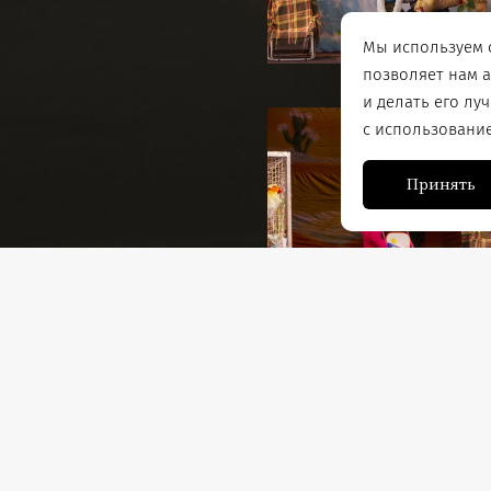
Мы используем c
позволяет нам 
и делать его лу
с использовани
Принять
Аникин) страсть как
Постановочная группа
Режиссер-постановщик: Д
ти — хоть немного, хоть
Музыкальное оформление:
попугай (озорная
омная птица вступает в
Действующие лица и испо
окончится эта борьба?
Пират-сладкоежка — за