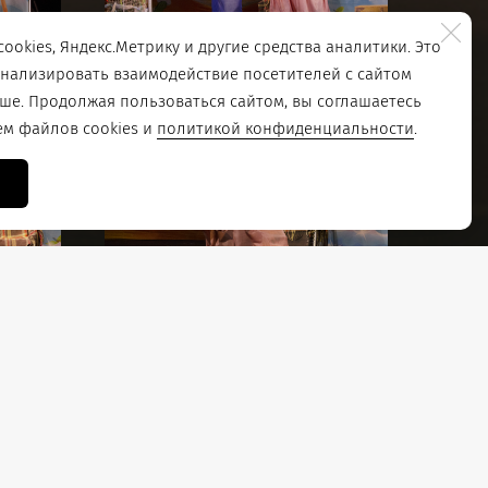
ookies, Яндекс.Метрику и другие средства аналитики. Это
анализировать взаимодействие посетителей с сайтом
чше. Продолжая пользоваться сайтом, вы соглашаетесь
ем файлов cookies и
политикой конфиденциальности
.
инар Хаматнуров
 Динар Хаматнуров
лнители
служенный артист Республики Коми, лауреат