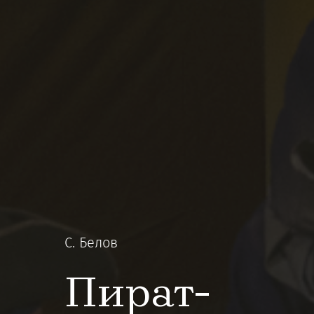
С. Белов
Пират-