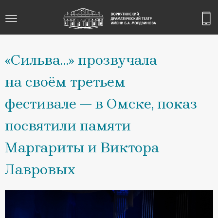
«Сильва…» прозвучала
на своём третьем
фестивале — в Омске, показ
посвятили памяти
Маргариты и Виктора
Лавровых