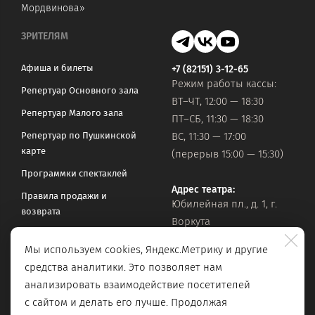
Мордвинова»
ЗРИТЕЛЯМ
Афиша и билеты
+7 (82151) 3-12-65
Режим работы кассы:
Репертуар Основного зала
ВТ–ЧТ, 12:00 — 18:30
Репертуар Малого зала
ПТ–СБ, 11:30 — 18:30
Репертуар по Пушкинской
ВС, 11:30 — 17:00
карте
(перерыв 15:00 — 15:30)
Программки спектаклей
Адрес театра:
Правила продажи и
Юбилейная пл., д. 1, г.
возврата
Воркута
Часто задаваемые вопросы
Мы используем cookies, Яндекс.Метрику и другие
Оставить обращение
Официальная почта:
средства аналитики. Это позволяет нам
vorkteatrdr@mail.ru
Поиск по сайту
анализировать взаимодействие посетителей
с сайтом и делать его лучше. Продолжая