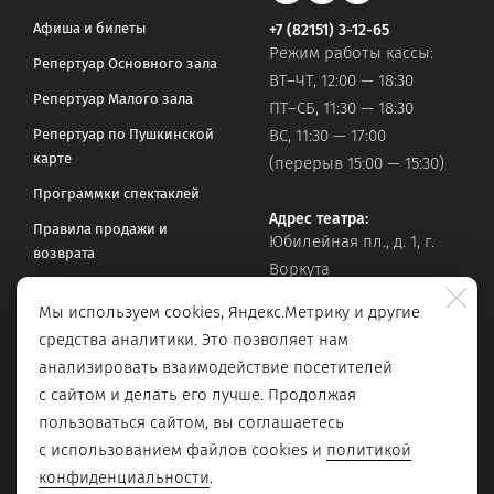
Афиша и билеты
+7 (82151) 3-12-65
Режим работы кассы:
Репертуар Основного зала
ВТ–ЧТ, 12:00 — 18:30
Репертуар Малого зала
ПТ–СБ, 11:30 — 18:30
Репертуар по Пушкинской
ВС, 11:30 — 17:00
карте
(перерыв 15:00 — 15:30)
Программки спектаклей
Адрес театра:
Правила продажи и
Юбилейная пл., д. 1, г.
возврата
Воркута
Часто задаваемые вопросы
Мы используем cookies, Яндекс.Метрику и другие
Оставить обращение
Официальная почта:
средства аналитики. Это позволяет нам
vorkteatrdr@mail.ru
Поиск по сайту
анализировать взаимодействие посетителей
с сайтом и делать его лучше. Продолжая
пользоваться сайтом, вы соглашаетесь
с использованием файлов cookies и
политикой
конфиденциальности
.