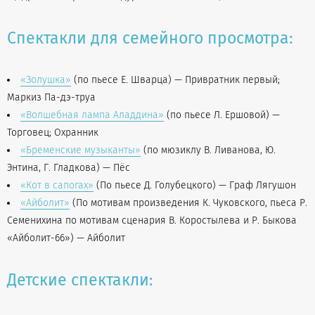
Спектакли для семейного просмотра:
«Золушка»
(по пьесе Е. Шварца) — Привратник первый;
Маркиз Па-дэ-труа
«Волшебная лампа Аладдина»
(по пьесе Л. Ершовой) —
Торговец; Охранник
«Бременские музыканты»
(по мюзиклу В. Ливанова, Ю.
Энтина, Г. Гладкова) — Пёс
«Кот в сапогах»
(По пьесе Д. Голубецкого) — Граф Лягушон
«Айболит»
(По мотивам произведения К. Чуковского, пьеса Р.
Семенихина по мотивам сценария В. Коростылева и Р. Быкова
«Айболит-66») — Айболит
Детские спектакли: