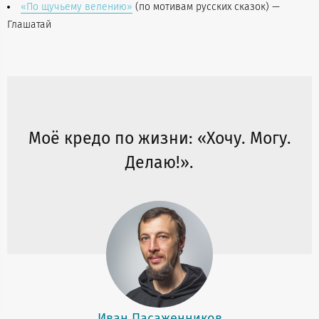
«По щучьему велению»
(по мотивам русских сказок) —
Глашатай
Моё кредо по жизни: «Хочу. Могу.
Делаю!».
Иван Пасаженников