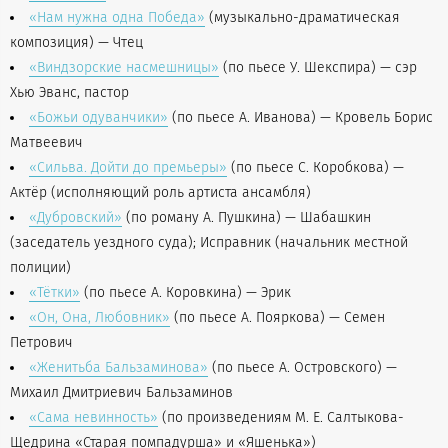
«Нам нужна одна Победа»
(музыкально-драматическая
композиция) — Чтец
«Виндзорские насмешницы»
(по пьесе У. Шекспира) — сэр
Хью Эванс, пастор
«Божьи одуванчики»
(по пьесе А. Иванова) — Кровель Борис
Матвеевич
«Сильва. Дойти до премьеры»
(по пьесе С. Коробкова) —
Актёр (исполняющий роль артиста ансамбля)
«Дубровский»
(по роману А. Пушкина) — Шабашкин
(заседатель уездного суда); Исправник (начальник местной
полиции)
«Тётки»
(по пьесе А. Коровкина) — Эрик
«Он, Она, Любовник»
(по пьесе А. Пояркова) — Семен
Петрович
«Женитьба Бальзаминова»
(по пьесе А. Островского) —
Михаил Дмитриевич Бальзаминов
«Сама невинность»
(
по произведениям М. Е. Салтыкова-
Щедрина «Старая помпадурша» и «Яшенька»)