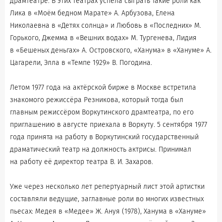
драмтеатре. В этих театрах успела сыграть такие роли как
Лика в «Моём бедном Марате» А. Арбузова, Елена
Николаевна в «Детях солнца» и Любовь в «Последних» М.
Горького, Джемма в «Вешних водах» М. Тургенева, Лидия
в «Бешеных деньгах» А. Островского, «Ханума» в «Хануме» А.
Цагарели, Элла в «Темпе 1929» В. Погодина.
Летом 1977 года на актёрской бирже в Москве встретила
знакомого режиссёра Резникова, который тогда был
главным режиссёром Воркутинского драмтеатра, по его
приглашению в августе приехала в Воркуту. 5 сентября 1977
года принята на работу в Воркутинский государственный
драматический театр на должность актрисы. Принимал
на работу её директор театра В. И. Захаров.
Уже через несколько лет репертуарный лист этой артистки
составляли ведущие, заглавные роли во многих известных
пьесах: Медея в «Медее» Ж. Ануя (1978), Ханума в «Хануме»