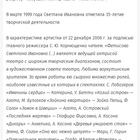
В марте 1999 года Светлана Ивановна отметила 35-летие
творческой деятельности.
В характеристике артистки от 22 декабря 2006 г. за подписью
главного режиссера С. Ю. Корнющенко читаем:
«Фетисова
Светлана Ивановна (…) является ведущей актрисой
театра с широким творческим диапазоном, состоит
в художественном совете театра, Любима воркутинским
зрителем. За время работы ею сыграно множество ролей,
наиболее известные из которых в спектаклях: С. Лобозёров
«Именины сердца» — Катерина, У. Бетти «Козий остров» —
Агата, М. Булгаков «Зойкина квартира» — Зойка Пельц, Ф.
Саган «Замок в Швеции» — Агата, А. Островский
«Последняя жертва» — Глафира Фирсовна, А. Касона
«Дикарь» — Анхелика, А. Касона «Деревья умирают стоя» —
Элена, Ф. Саган «Она вас нежно целует» — Мари, Г. Горин
«Поминальная молитва» — Голда, И.Белов «Мамуля» —