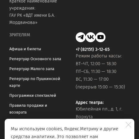
Краткое наименование
учреждения:
ГАУ РК «ВДТ имени Б.А.
Мордвинова»
ЗРИТЕЛЯМ
Афиша и билеты
+7 (82151) 3-12-65
Режим работы кассы:
Репертуар Основного зала
ВТ–ЧТ, 12:00 — 18:30
Репертуар Малого зала
ПТ–СБ, 11:30 — 18:30
Репертуар по Пушкинской
ВС, 11:30 — 17:00
карте
(перерыв 15:00 — 15:30)
Программки спектаклей
Адрес театра:
Правила продажи и
Юбилейная пл., д. 1, г.
возврата
Воркута
Часто задаваемые вопросы
Мы используем cookies, Яндекс.Метрику и другие
Оставить обращение
Официальная почта:
средства аналитики. Это позволяет нам
vorkteatrdr@mail.ru