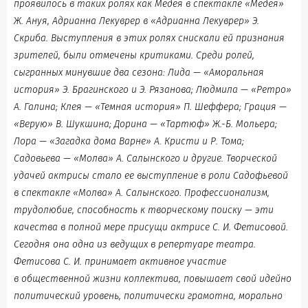
проявилось в таких ролях как Медея в спектакле «Медея»
Ж. Ануя, Адрианна Лекуврер в «Адрианна Лекуврер» Э.
Скриба. Выступления в этих ролях снискали ей признания
зрителей, были отмечены критиками. Среди ролей,
сыгранных минувшие два сезона: Лида — «Аморальная
история» Э. Брагинского и Э. Рязанова; Людмила — «Ретро»
А. Галина; Клея — «Темная история» П. Шеффера; Грация —
«Верую» В. Шукшина; Дорина — «Тартюф» Ж.-Б. Мольера;
Лора — «Загадка дома Варне» А. Кристи и Р. Тома;
Садовьева — «Молва» А. Салынского и другие. Творческой
удачей актрисы стало ее выступление в роли Садофьевой
в спектакле «Молва» А. Салынского. Профессионализм,
трудолюбие, способность к творческому поиску — эти
качества в полной мере присущи актрисе С. И. Фетисовой.
Сегодня она одна из ведущих в репертуаре театра.
Фетисова С. И. принимает активное участие
в общественной жизни коллектива, повышает свой идейно
политический уровень, политически грамотна, морально