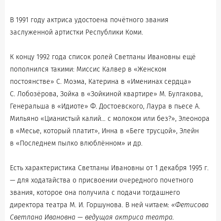
В 1991 году актриса удостоена почётного звания
заслуженной артистки Республики Коми.
К концу 1992 года список ролей Светланы Ивановны ещё
пополнился такими: Миссис Калвер в «Женском
постоянстве» С. Моэма, Катерина в «Именинах сердца»
С. Лобозёрова, Зойка в «Зойкиной квартире» М. Булгакова,
Генеральша в «Идиоте» Ф. Достоевского, Лаура в пьесе А.
Мильяно «Цианистый калий… с молоком или без?», Элеонора
в «Месье, который платит», Инна в «Беге трусцой», Элейн
в «Последнем пылко влюблённом» и др.
Есть характеристика Светланы Ивановны от 1 декабря 1995 г.
— для ходатайства о присвоении очередного почетного
звания, которое она получила с подачи тогдашнего
директора театра М. И. Горшунова. В ней читаем:
«Фетисова
Светлана Ивановна — ведущая актриса театра.