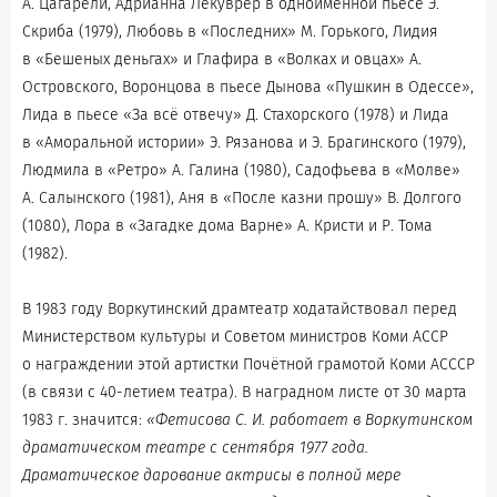
А. Цагарели, Адрианна Лекуврер в одноимённой пьесе Э.
Скриба (1979), Любовь в «Последних» М. Горького, Лидия
в «Бешеных деньгах» и Глафира в «Волках и овцах» А.
Островского, Воронцова в пьесе Дынова «Пушкин в Одессе»,
Лида в пьесе «За всё отвечу» Д. Стахорского (1978) и Лида
в «Аморальной истории» Э. Рязанова и Э. Брагинского (1979),
Людмила в «Ретро» А. Галина (1980), Садофьева в «Молве»
А. Салынского (1981), Аня в «После казни прошу» В. Долгого
(1080), Лора в «Загадке дома Варне» А. Кристи и Р. Тома
(1982).
В 1983 году Воркутинский драмтеатр ходатайствовал перед
Министерством культуры и Советом министров Коми АССР
о награждении этой артистки Почётной грамотой Коми АСССР
(в связи с 40-летием театра). В наградном листе от 30 марта
1983 г. значится:
«Фетисова С. И. работает в Воркутинском
драматическом театре с сентября 1977 года.
Драматическое дарование актрисы в полной мере