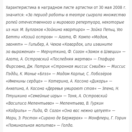
Характеристика в наградном листе артистки от 30 мая 2008 г.
значится:
«За период работы в театре сыграла множество
ролей отечественного и мирового репертуара, некоторые
из них: М. Булгаков «Зойкина квартира» — Зойка Пельц, Уго
Бетти »Козий остров« — Агата, Ф. Кампо «Мадам,
звонят» — Гильбер, А. Чехов «Кавардак, или извините
за выражение» — Мерчуткина, Ф. Саган «Замок в Швеции» —
Агата, А. Островский «Последняя жертва» — Глафира
Фирсовна, Дж. Патрик «Странная миссис Сэвидж» — Миссис
Пэдди, К. Манье «Блэз» — Мадам Карлье, С. Лобозёров
«Именины сердца» — Катерина, А. Касона «Дикарь» —
Анхелина, А. Касона «Деревья умирают стоя« — Элена, Н.
Птушкина «Семейные игры» — Таня, А. Островский
«Василиса Мелентьева» — Мелентьева, В. Гуркин
«Кадриль» — Лида, Ф. Саган «Она вас нежно целует» —
Мари, Э. Ростан «Сирано де Бержерак» — Монфлери, Г. Горин
«Поминальная молитва» — Голда.