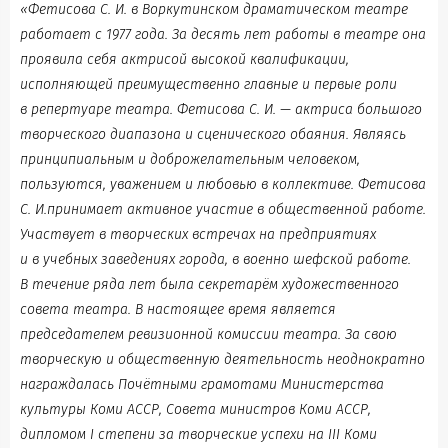
«Фетисова С. И. в Воркутинском драматическом театре
работает с 1977 года. За десять лет работы в театре она
проявила себя актрисой высокой квалификации,
исполняющей преимущественно главные и первые роли
в репертуаре театра. Фетисова С. И. — актриса большого
творческого диапазона и сценического обаяния. Являясь
принципиальным и доброжелательным человеком,
пользуются, уважением и любовью в коллективе. Фетисова
С. И.принимает активное участие в общественной работе.
Участвует в творческих встречах на предприятиях
и в учебных заведениях города, в военно шефской работе.
В течение ряда лет была секретарём художественного
совета театра. В настоящее время является
председателем ревизионной комиссии театра. За свою
творческую и общественную деятельность неоднократно
награждалась Почётными грамотами Министерства
культуры Коми АССР, Совета министров Коми АССР,
дипломом I степени за творческие успехи на III Коми