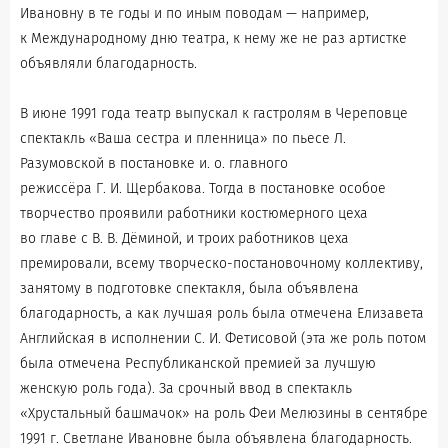
Ивановну в те годы и по иным поводам — например,
к Международному дню театра, к нему же не раз артистке
объявляли благодарность.
В июне 1991 года театр выпускал к гастролям в Череповце
спектакль «Ваша сестра и пленница» по пьесе Л.
Разумовской в постановке и. о. главного
режиссёра Г. И. Щербакова. Тогда в постановке особое
творчество проявили работники костюмерного цеха
во главе с В. В. Дёминой, и троих работников цеха
премировали, всему творческо-постановочному коллективу,
занятому в подготовке спектакля, была объявлена
благодарность, а как лучшая роль была отмечена Елизавета
Английская в исполнении С. И. Фетисовой (эта же роль потом
была отмечена Республиканской премией за лучшую
женскую роль года). За срочный ввод в спектакль
«Хрустальный башмачок» на роль Феи Мелюзины в сентябре
1991 г. Светлане Ивановне была объявлена благодарность.