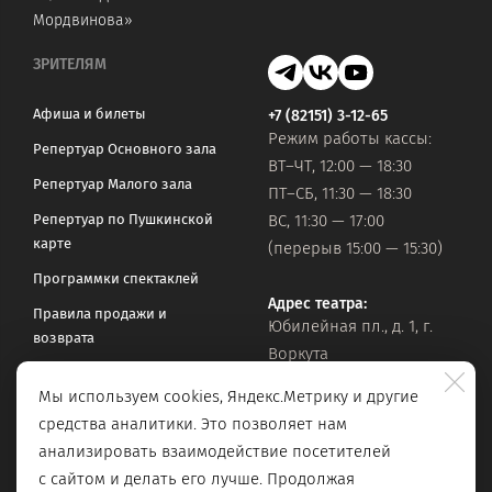
Мордвинова»
ЗРИТЕЛЯМ
Афиша и билеты
+7 (82151) 3-12-65
Режим работы кассы:
Репертуар Основного зала
ВТ–ЧТ, 12:00 — 18:30
Репертуар Малого зала
ПТ–СБ, 11:30 — 18:30
Репертуар по Пушкинской
ВС, 11:30 — 17:00
карте
(перерыв 15:00 — 15:30)
Программки спектаклей
Адрес театра:
Правила продажи и
Юбилейная пл., д. 1, г.
возврата
Воркута
Часто задаваемые вопросы
Мы используем cookies, Яндекс.Метрику и другие
Оставить обращение
Официальная почта:
средства аналитики. Это позволяет нам
vorkteatrdr@mail.ru
Поиск по сайту
анализировать взаимодействие посетителей
с сайтом и делать его лучше. Продолжая