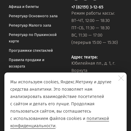
Афиша и билеты
+7 (82151) 3-12-65
Режим работы кассы:
Репертуар Основного зала
ВТ–ЧТ, 12:00 — 18:30
Репертуар Малого зала
ПТ–СБ, 11:30 — 18:30
Репертуар по Пушкинской
ВС, 11:30 — 17:00
карте
(перерыв 15:00 — 15:30)
Программки спектаклей
Адрес театра:
Правила продажи и
Юбилейная пл., д. 1, г.
возврата
Воркута
Часто задаваемые вопросы
Мы используем cookies, Яндекс.Метрику и другие
Оставить обращение
Официальная почта:
средства аналитики. Это позволяет нам
vorkteatrdr@mail.ru
Поиск по сайту
анализировать взаимодействие посетителей
с сайтом и делать его лучше. Продолжая
пользоваться сайтом, вы соглашаетесь
с использованием файлов cookies и
политикой
конфиденциальности
.