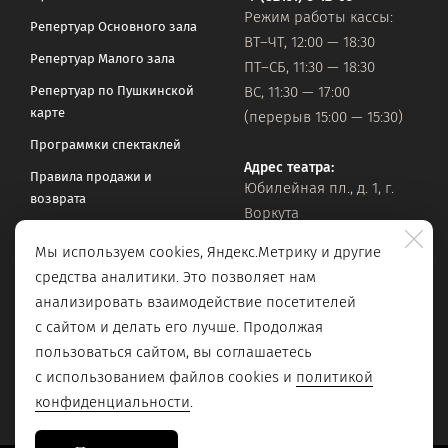
Режим работы кассы:
Репертуар Основного зала
ВТ–ЧТ, 12:00 — 18:30
Репертуар Малого зала
ПТ–СБ, 11:30 — 18:30
Репертуар по Пушкинской
ВС, 11:30 — 17:00
карте
(перерыв 15:00 — 15:30)
Программки спектаклей
Адрес театра:
Правила продажи и
Юбилейная пл., д. 1, г.
возврата
Воркута
Часто задаваемые вопросы
Мы используем cookies, Яндекс.Метрику и другие
Оставить обращение
Официальная почта:
средства аналитики. Это позволяет нам
vorkteatrdr@mail.ru
Поиск по сайту
анализировать взаимодействие посетителей
с сайтом и делать его лучше. Продолжая
пользоваться сайтом, вы соглашаетесь
с использованием файлов cookies и
политикой
конфиденциальности
.