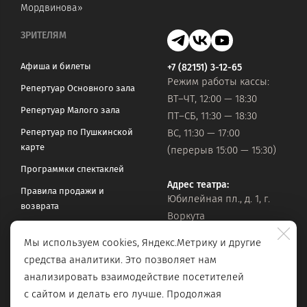
Мордвинова»
ЗРИТЕЛЯМ
Афиша и билеты
+7 (82151) 3-12-65
Режим работы кассы:
Репертуар Основного зала
ВТ–ЧТ, 12:00 — 18:30
Репертуар Малого зала
ПТ–СБ, 11:30 — 18:30
Репертуар по Пушкинской
ВС, 11:30 — 17:00
карте
(перерыв 15:00 — 15:30)
Программки спектаклей
Адрес театра:
Правила продажи и
Юбилейная пл., д. 1, г.
возврата
Воркута
Часто задаваемые вопросы
Мы используем cookies, Яндекс.Метрику и другие
Оставить обращение
Официальная почта:
средства аналитики. Это позволяет нам
vorkteatrdr@mail.ru
Поиск по сайту
анализировать взаимодействие посетителей
с сайтом и делать его лучше. Продолжая