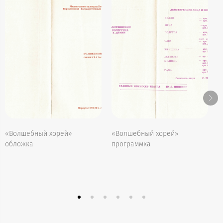
«
«Волшебный хорей»
«Волшебный хорей»
ф
обложка
программка
(
(