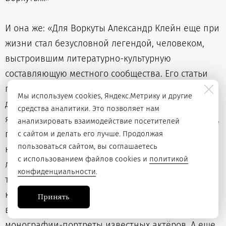
И она же: «Для Воркуты Александр Клейн еще при
жизни стал безусловной легендой, человеком,
выстроившим литературно-культурную
составляющую местного сообщества. Его статьи
по истории воркутинских театров —
Мы используем cookies, Яндекс.Метрику и другие
драматического и театра кукол — сегодня
средства аналитики. Это позволяет нам
являются, пожалуй, единственными документами,
анализировать взаимодействие посетителей
полно и подробно отражающими события
с сайтом и делать его лучше. Продолжая
пользоваться сайтом, вы соглашаетесь
не столь отдаленного прошлого. Обширно
с использованием файлов cookies и
политикой
литературное наследие: Александр Клейн издал
конфиденциальности
.
три сборника стихов, три автобиографические
книги воспоминаний, по которым можно
Принять
воссоздать эпоху, труды по истории коми театра,
монографии-портреты известных актёров. А еще