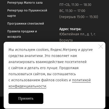
Репертуар Малого зала
ПТ–СБ, 11:30 — 18:30
Репертуар по Пушкинской
ВС, 11:30 — 17:00
карте
(перерыв 15:00 — 15:30)
Программки спектаклей
Адрес театра:
Правила продажи и
Юбилейная пл., д. 1, г.
возврата
Воркута
Часто задаваемые вопросы
Мы используем cookies, Яндекс.Метрику и другие
Оставить обращение
Официальная почта:
средства аналитики. Это позволяет нам
vorkteatrdr@mail.ru
Поиск по сайту
анализировать взаимодействие посетителей
с сайтом и делать его лучше. Продолжая
пользоваться сайтом, вы соглашаетесь
с использованием файлов cookies и
политикой
конфиденциальности
.
Принять
Сайт разработан в
Stanley Group
, 2023.