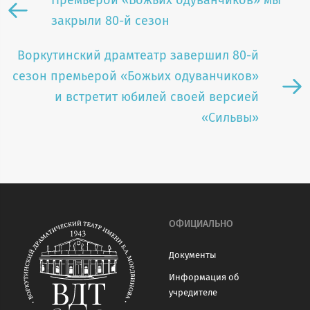
Премьерой «Божьих одуванчиков» мы
закрыли 80-й сезон
Воркутинский драмтеатр завершил 80-й
сезон премьерой «Божьих одуванчиков»
и встретит юбилей своей версией
«Сильвы»
ОФИЦИАЛЬНО
Документы
Информация об
учредителе