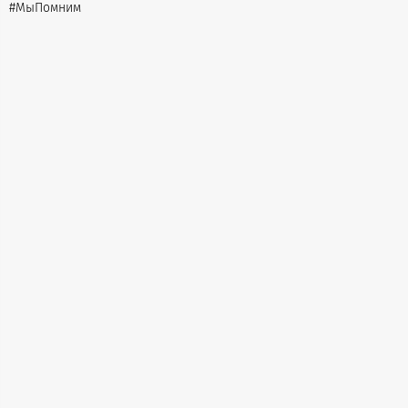
#МыПомним