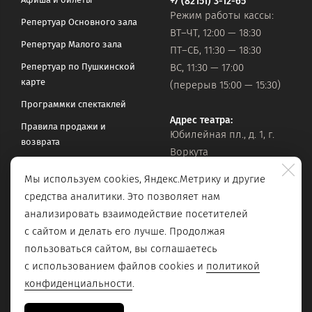
+7 (82151) 3-12-65
Режим работы кассы:
Репертуар Основного зала
ВТ–ЧТ, 12:00 — 18:30
Репертуар Малого зала
ПТ–СБ, 11:30 — 18:30
Репертуар по Пушкинской
ВС, 11:30 — 17:00
карте
(перерыв 15:00 — 15:30)
Программки спектаклей
Адрес театра:
Правила продажи и
Юбилейная пл., д. 1, г.
возврата
Воркута
Часто задаваемые вопросы
Мы используем cookies, Яндекс.Метрику и другие
Оставить обращение
Официальная почта:
средства аналитики. Это позволяет нам
vorkteatrdr@mail.ru
Поиск по сайту
анализировать взаимодействие посетителей
с сайтом и делать его лучше. Продолжая
пользоваться сайтом, вы соглашаетесь
с использованием файлов cookies и
политикой
конфиденциальности
.