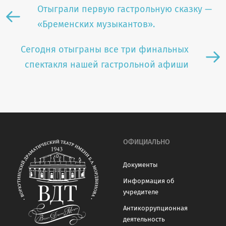
Отыграли первую гастрольную сказку —
«Бременских музыкантов».
Сегодня отыграны все три финальных
спектакля нашей гастрольной афиши
ОФИЦИАЛЬНО
Документы
Информация об
учредителе
Антикоррупционная
деятельность