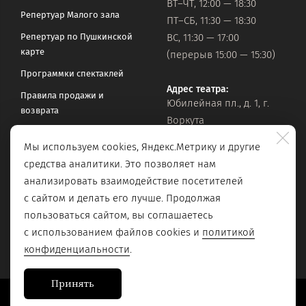
ВТ–ЧТ, 12:00 — 18:30
Репертуар Малого зала
ПТ–СБ, 11:30 — 18:30
Репертуар по Пушкинской
ВС, 11:30 — 17:00
карте
(перерыв 15:00 — 15:30)
Программки спектаклей
Адрес театра:
Правила продажи и
Юбилейная пл., д. 1, г.
возврата
Воркута
Часто задаваемые вопросы
Мы используем cookies, Яндекс.Метрику и другие
Оставить обращение
Официальная почта:
средства аналитики. Это позволяет нам
vorkteatrdr@mail.ru
Поиск по сайту
анализировать взаимодействие посетителей
с сайтом и делать его лучше. Продолжая
пользоваться сайтом, вы соглашаетесь
с использованием файлов cookies и
политикой
конфиденциальности
.
Принять
Сайт разработан в
Stanley Group
, 2023.