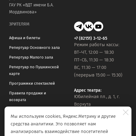
ГАУ РК «ВДТ имени Б.А.
Мордвинова»
ЗРИТЕЛЯМ
Афиша и билеты
+7 (82151) 3-12-65
Режим работы кассы:
Репертуар Основного зала
ВТ–ЧТ, 12:00 — 18:30
Репертуар Малого зала
ПТ–СБ, 11:30 — 18:30
Репертуар по Пушкинской
ВС, 11:30 — 17:00
карте
(перерыв 15:00 — 15:30)
Программки спектаклей
Адрес театра:
Правила продажи и
Юбилейная пл., д. 1, г.
возврата
Воркута
Часто задаваемые вопросы
Мы используем cookies, Яндекс.Метрику и другие
Оставить обращение
Официальная почта:
средства аналитики. Это позволяет нам
vorkteatrdr@mail.ru
Поиск по сайту
анализировать взаимодействие посетителей