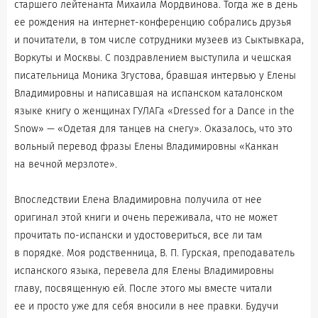
старшего лейтенанта Михаила Мордвинова. Тогда же в день
ее рождения на интернет-конференцию собрались друзья
и почитатели, в том числе сотрудники музеев из Сыктывкара,
Воркуты и Москвы. С поздравлением выступила и чешская
писательница Моника Згустова, бравшая интервью у Елены
Владимировны и написавшая на испанском каталонском
языке книгу о женщинах ГУЛАГа «Dressed for a Dance in the
Snow» — «Одетая для танцев на снегу». Оказалось, что это
вольный перевод фразы Елены Владимировны «Канкан
на вечной мерзлоте».
Впоследствии Елена Владимировна получила от нее
оригинал этой книги и очень переживала, что не может
прочитать по-испански и удостовериться, все ли там
в порядке. Моя родственница, В. П. Гурская, преподаватель
испанского языка, перевела для Елены Владимировны
главу, посвященную ей. После этого мы вместе читали
ее и просто уже для себя вносили в нее правки. Будучи