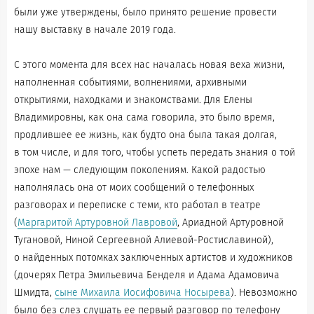
были уже утверждены, было принято решение провести
нашу выставку в начале 2019 года.
С этого момента для всех нас началась новая веха жизни,
наполненная событиями, волнениями, архивными
открытиями, находками и знакомствами. Для Елены
Владимировны, как она сама говорила, это было время,
продлившее ее жизнь, как будто она была такая долгая,
в том числе, и для того, чтобы успеть передать знания о той
эпохе нам — следующим поколениям. Какой радостью
наполнялась она от моих сообщений о телефонных
разговорах и переписке с теми, кто работал в театре
(
Маргаритой Артуровной Лавровой
, Ариадной Артуровной
Тугановой, Ниной Сергеевной Алиевой-Ростиславиной),
о найденных потомках заключенных артистов и художников
(дочерях Петра Эмильевича Бенделя и Адама Адамовича
Шмидта,
сыне Михаила Иосифовича Носырева
). Невозможно
было без слез слушать ее первый разговор по телефону