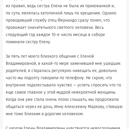
из правил, ведь сестра Елена не была их прихожанкой и,
по сути, являлась католичкой лишь по крещению. Однако
проводивший службу отец Фернандо сразу понял, что
провожает значительного светлого человека. Весь
следующий год каждое 10-е число месяца в соборе
поминали сестру Елену.
За пять лет моего близкого общения с Еленой
Владимировной, в какой-то мере заменившей мне ушедших
родителей, я старалась регулярно навещать ее, довольно
часто мы подолгу говорили по телефону. Не скрою, что
внутренне подхлестывало чувство — успеть спросить что-то
еще самое главное у этой мудрой невероятной женщины.
Когда она уже стала очень плохо слышать, мы продолжали
общаться через ее дочь, Инну Алексеевну Маркову, ставшую
мне тоже близким и дорогим человеком.
С уходом Елены Владимировны чувствуется невосполнимая