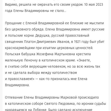
Видимо, решила не омрачать его своим уходом. 10 мая 2023
года Елены Владимировны не стало…
Прощание с Еленой Владимировной ее близкие не мыслили
без церковного обряда. Елена Владимировна имеет русские
и польские корни. Дедушка, русский православный
священник Платон Дмитриевич Иванов, в 1921 году был убит
красноармейцами при изъятии церковных ценностей.
Польская бабушка Жозефина Мартыновна крестила
маленькую Леночку в католическом храме. «Знаете,
я считаю себя верующим человеком, но за всю жизнь так
и не сделала выбора между католичеством
и православием!» — как-то призналась мне Елена
Владимировна.
Отпевание Елены Владимировны Марковой происходило
в католическом соборе Святого Людовика, по иронии судьбы
находящемся на Лубянке. Было сделано исключение