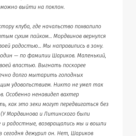
 можно выйти на поклон.
ктору клуба, где начальство похвалило
гатым сухим пайком… Мордвинов вернулся
 своей радостью… Мы направились в зону.
 один — по фамилии Шариков. Маленький,
своей властью. Выгнать поскорее
нечно долго мытарить голодных
ущим удовольствием. Никто не умел так
в. Особенно ненавидел вахтер
ть, как это зеки могут передвигаться без
. (У Мордвинова и Литинского были
ые и радостные, возвращались мы и вошли
з сегодня дежурил он. Нет, Шариков