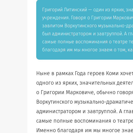
Григорий Литинский — один из ярких, з
учреждения. Говоря о Григории Маркови
завлитом Воркутинского музыкально-дра
был администратором и завтруппой. А г
самые полные воспоминания о театре те
благодаря им мы многое знаем о том, ка
Ныне в рамках Года героев Коми хоче
одного из ярких, значительных деяте
о Григории Марковиче, обычно говоря
Воркутинского музыкально-драматиче
администратором и завтруппой. А гла
самые полные воспоминания о театре 
Именно благодаря им мы многое знаем