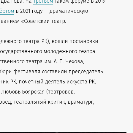
 два года. На
третьем
таком форуме в 2019
ёртом
в 2021 году — драматическую
званием «Советский театр.
одёжного театра РК), вошли постановки
 государственного молодёжного театра
венного театра им. А. П. Чехова,
 Жюри фестиваля составили председатель
ик РК, почетный деятель искусств РК,
, Любовь Боярская (театровед,
овед, театральный критик, драматург,