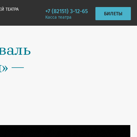
ЕЙ ТЕАТРА
+7 (82151) 3-12-65
БИЛЕТЫ
Касса театра
валь
я» —