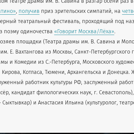
м театре драмы им. В. Савина в разгар осени раз в
атино»
,
получив
приз зрительских симпатий, на
четв
еверный театральный фестиваль, проходящий под на
ёз поэму одиночества
«Говорит Москва/Лёха»
.
хозяев площадки (Театра драмы им. В. Савина и Мол
им. Е. Вахтангова из Москвы, Санкт-Петербургского
ы и Комедии из С.-Петербурга, Московского художест
 Кирова, Котласа, Тюмени, Архангельска и Донецка.
луженный работник культуры РФ, заслуженный работн
сёр, кандидат филологических наук, г. Севастополь)
— Сыктывкар) и Анастасия Ильина (культуролог, театр