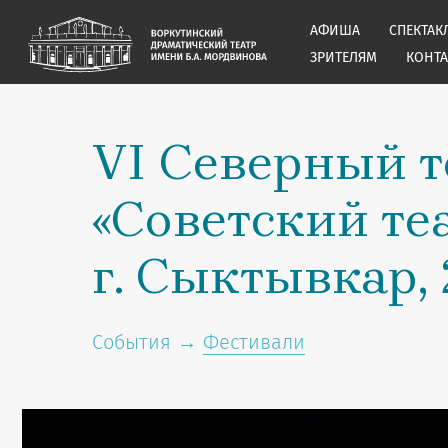
АФИША
СПЕКТАК
ЗРИТЕЛЯМ
КОНТ
VI Северный 
«Советский те
г. Сыктывкар,
События →
Фестивали