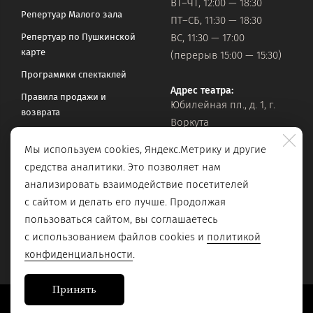
ВТ–ЧТ, 12:00 — 18:30
Репертуар Малого зала
ПТ–СБ, 11:30 — 18:30
Репертуар по Пушкинской
ВС, 11:30 — 17:00
карте
(перерыв 15:00 — 15:30)
Программки спектаклей
Адрес театра:
Правила продажи и
Юбилейная пл., д. 1, г.
возврата
Воркута
Часто задаваемые вопросы
Мы используем cookies, Яндекс.Метрику и другие
Оставить обращение
Официальная почта:
средства аналитики. Это позволяет нам
vorkteatrdr@mail.ru
Поиск по сайту
анализировать взаимодействие посетителей
с сайтом и делать его лучше. Продолжая
пользоваться сайтом, вы соглашаетесь
с использованием файлов cookies и
политикой
конфиденциальности
.
Принять
Сайт разработан в
Stanley Group
, 2023.