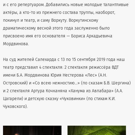
и с его репертуаром. Добавились новые молодые талантливые
актёры, а кто-то из прежнего состава труппы, наоборот,
покинул и театр, и саму Воркуту. Воркутинскому
драматическому весной этого года заслуженно было
присвоено имя его основателя — Бориса Аркадьевича
Мордвинова.
На суд жителей Салехарда с 13 по 15 сентября 2019 года наш
театр представил 4 спектакля: 2 спектакля режиссёра ВДТ
имени Б.А. Мордвинова Юрия Нестерова «Лес» (А.Н.
Островский) и «Со всею нежностию…» (по сказам Б.В. Шергина)
и 2 спектакля Артура Кочканяна «Ханума из Авлабара» (А.А.
Цагарели) и детскую сказку «Чуковинки» (по стихам К.И.
Чуковского).