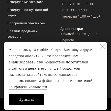
Репертуар Малого зала
ПТ–СБ, 11:30 — 18:30
Репертуар по Пушкинской
ВС, 11:30 — 17:00
карте
(перерыв 15:00 — 15:30)
Программки спектаклей
Адрес театра:
Правила продажи и
Юбилейная пл., д. 1, г.
возврата
Воркута
Часто задаваемые вопросы
Мы используем cookies, Яндекс.Метрику и другие
Оставить обращение
Официальная почта:
средства аналитики. Это позволяет нам
vorkteatrdr@mail.ru
Поиск по сайту
анализировать взаимодействие посетителей
с сайтом и делать его лучше. Продолжая
пользоваться сайтом, вы соглашаетесь
с использованием файлов cookies и
политикой
конфиденциальности
.
Принять
Сайт разработан в
Stanley Group
, 2023.