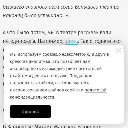
бывшего главного режиссера Большого театра
наконец было услышано…».
А что было потом, мы в театре рассказывали
не единожды. Например,
здесь
. Так с подачи экс-
главного режиссёра Большого театра, профессора
Мы используем cookies, Яндекс.Метрику и другие
Московской консерватории и ГИТИСа Бориса
средства аналитики. Это позволяет нам
Аркадьевича Мордвинова и волевым решением,
анализировать взаимодействие посетителей
приказом инженера-полковника НКВД СССР
с сайтом и делать его лучше. Продолжая
пользоваться сайтом, вы соглашаетесь
Михаила Митрофановича Мальцева 8 августа
с использованием файлов cookies и
политикой
1943 г. был создан Музыкально-драматический
конфиденциальности
.
театр «Воркутстроя», ныне — Воркутинский
драматический театр имени Б. А. Мордвинова.
Принять
В Заполярье Михаил Мальцев руководил