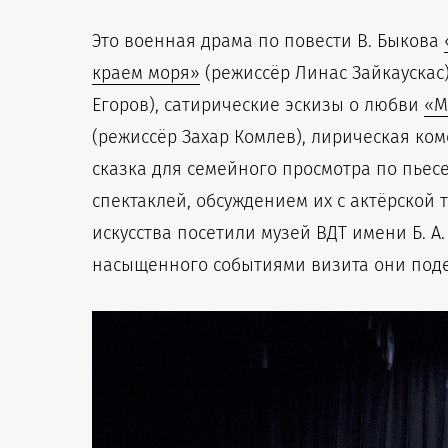
Это военная драма по повести В. Быкова
краем моря»
(режиссёр Линас Зайкаускас
Егоров), сатирические эскизы о любви
«М
(режиссёр Захар Комлев), лирическая ком
сказка для семейного просмотра по пьес
спектаклей, обсуждением их с актёрской
искусства посетили музей ВДТ имени Б. А
насыщенного событиями визита они поде