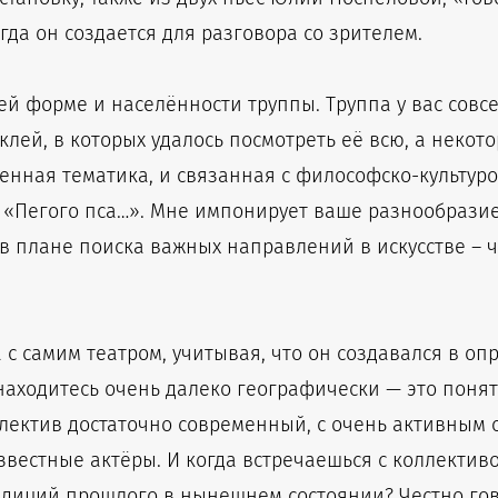
гда он создается для разговора со зрителем.
й форме и населённости труппы. Труппа у вас совсе
клей, в которых удалось посмотреть её всю, а некото
оенная тематика, и связанная с философско-культу
 «Пегого пса…». Мне импонирует ваше разнообразие
в плане поиска важных направлений в искусстве – 
а с самим театром, учитывая, что он создавался в о
 находитесь очень далеко географически — это поня
ллектив достаточно современный, с очень активным 
звестные актёры. И когда встречаешься с коллективом
адиций прошлого в нынешнем состоянии? Честно гово