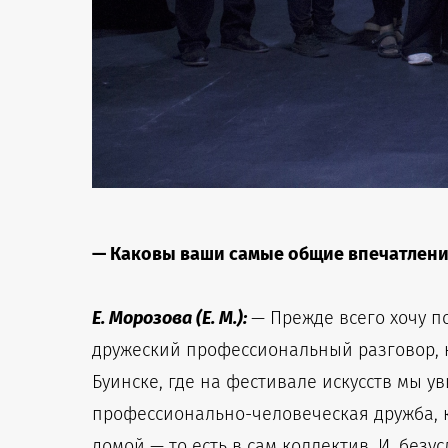
— Каковы ваши самые общие впечатления
Е. Морозова (Е. М.)
:
— Прежде всего хочу п
дружеский профессиональный разговор, к
Буинске, где на фестивале искусств мы у
профессионально-человеческая дружба, к
домой — то есть в сам коллектив. И, без