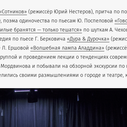
«Сотников»
(режиссёр Юрий Нестеров), притча по по
), поэма одиночества по пьесам Ю. Поспеловой
«Гов
илые бранятся — только тешатся»
по шуткам А. Чех
едия по пьесе Г. Берковича
«Дура & Дурочка»
(режис
е Л. Ершовой
«Волшебная лампа Аладдина»
(режиссё
 труппой и проведением лекции о тенденциях соврем
. Мордвинова и побывали на обзорной экскурсии по г
лились своими размышлениями о городе и театре, 