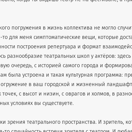
окого погружения в жизнь коллектива не могло случ
кие-то для меня симптоматические вещи, которые до
нности построения репертуара и формат взаимодейс
сь разнообразие театральных школ у актёров: здесь
рвую очередь, с историей самого города и формирова
м была устроена и такая культурная программа: пре
а погружение в ваш городской и жизненный ландшафт
точек, с высот и низин, с оврагов и холмов, в разно
ных условиях вы существуете.
ки зрения театрального пространства. И зритель, к
ая-то случайность встречи зрителя с театром. И люба