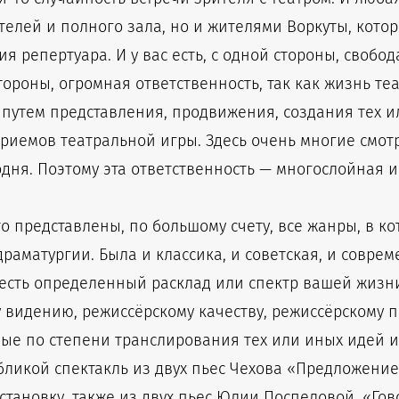
елей и полного зала, но и жителями Воркуты, которы
 репертуара. И у вас есть, с одной стороны, свобод
стороны, огромная ответственность, так как жизнь т
 путем представления, продвижения, создания тех и
риемов театральной игры. Здесь очень многие смотр
годня. Поэтому эта ответственность — многослойная 
о представлены, по большому счету, все жанры, в ко
драматургии. Была и классика, и советская, и соврем
 есть определенный расклад или спектр вашей жизни
у видению, режиссёрскому качеству, режиссёрскому
ые по степени транслирования тех или иных идей и 
ликой спектакль из двух пьес Чехова «Предложение
становку, также из двух пьес Юлии Поспеловой, «Го