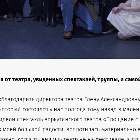
 от театра, увиденных спектаклей, труппы, и само
облагодарить директора театра
Елену Александровн
оторый состоялся у нас полгода тому назад в мален
видели спектакль воркутинского театра
«Прощание с
 моей большой радости, воплотилась материально в 
условно, когда ты видишь театр не на фестивале, а 