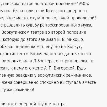
кутинском театре во второй половине 1940-х
уту она была солисткой Киевского оперного
ибельное место, окутанное колючей проволокой?
е разделить судьбу репрессированного мужа,
в Воркутинском театре во второй половине
, которую до этого занимал В. В. Микошо,
бывал в немецком плену, но на Воркуту
цконтингент». Впрочем, четких данных о его
 и виолончелиста Л.Брокера, он принадлежал к
ать к нему его жене А. П. Вигорской. Будь
ленную реакцию у воркутинских режимников.
. Жена совершенно спокойно выступала вместе
и ту же фамилию!
олисток в оперной труппе театра,