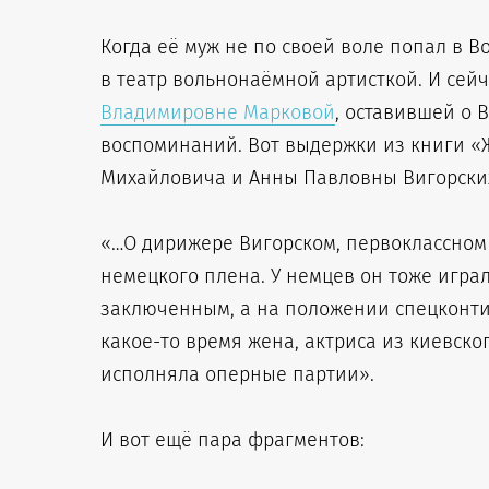
Когда её муж не по своей воле попал в Во
в театр вольнонаёмной артисткой. И сей
Владимировне Марковой
, оставившей о 
воспоминаний. Вот выдержки из книги «Ж
Михайловича и Анны Павловны Вигорских 
«…О дирижере Вигорском, первоклассном 
немецкого плена. У немцев он тоже играл 
заключенным, а на положении спецконтин
какое-то время жена, актриса из киевско
исполняла оперные партии».
И вот ещё пара фрагментов: