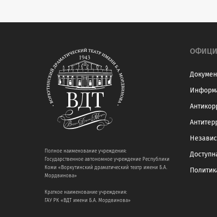
ОФИЦИ
Докумен
Информа
Антикор
Антитер
Независ
Полное наименование учреждения:
Доступн
Государственное автономное учреждение Республики
Коми «Воркутинский драматический театр имени Б.А.
Политик
Мордвинова»
Краткое наименование учреждения:
ГАУ РК «ВДТ имени Б.А. Мордвинова»