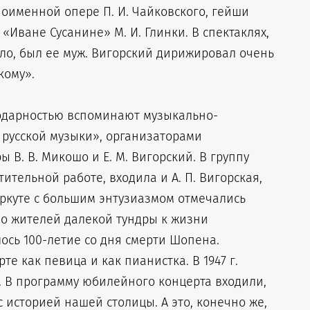
оименной опере П. И. Чайковского, гейши
«Иване Сусанине» М. И. Глинки. В спектаклях,
ило, был ее муж. Вигорский дирижировал очень
кому».
годарностью вспоминают музыкально-
 русской музыки», организаторами
В. В. Микошо и Е. М. Вигорский. В группу
ительной работе, входила и А. П. Вигорская,
ркуте с большим энтузиазмом отмечались
о жителей далекой тундры к жизни
лось 100-летие со дня смерти Шопена.
е как певица и как пианистка. В 1947 г.
. В программу юбилейного концерта входили,
 историей нашей столицы. А это, конечно же,