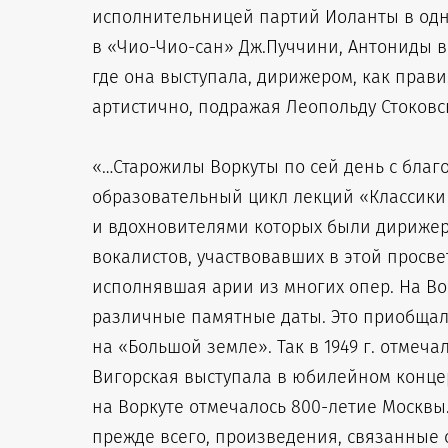
исполнительницей партий Иоланты в одн
в «Чио-Чио-сан» Дж.Пуччини, Антониды в 
где она выступала, дирижером, как прав
артистично, подражая Леопольду Стоковс
«…Старожилы Воркуты по сей день с бла
образовательный цикл лекций «Классики
и вдохновителями которых были дирижеры 
вокалистов, участвовавших в этой просвет
исполнявшая арии из многих опер. На Во
различные памятные даты. Это приобщал
на «Большой земле». Так в 1949 г. отмеча
Вигорская выступала в юбилейном концерт
на Воркуте отмечалось 800-летие Москвы
прежде всего, произведения, связанные с